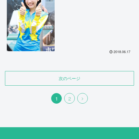
さん！！10番人気エポワスで勝
負！！
2018.06.17
次のページ
次
1
2
へ