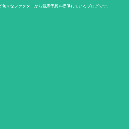
ど色々なファクターから競馬予想を提供しているブログです。