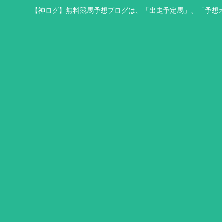
【神ログ】無料競馬予想ブログは、「出走予定馬」、「予想