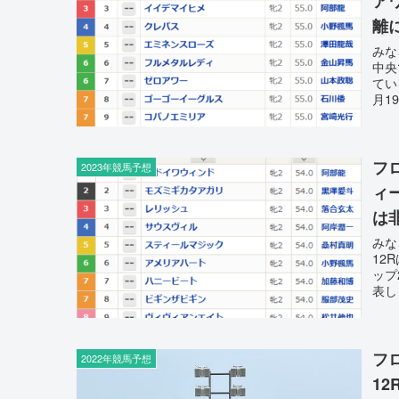
ア
離
みな
中央
てい
月1
フ
2023年競馬予想
ィ
は
みな
12
ップ
表し
フ
2022年競馬予想
1