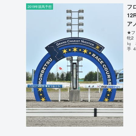
フ
2019年競馬予想
1
ア
★フ
牝2
㎏ 
手 