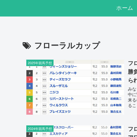
ホーム
フローラルカップ
フ
2025年競馬予想
勝
ら
ア
みな
中に
来る
るこ
フ
2024年競馬予想