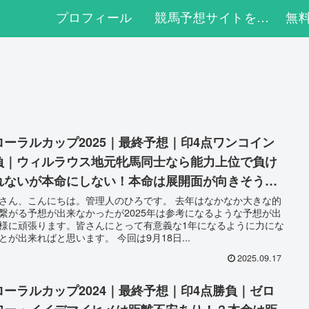
プロフィール
競馬予想サイトを比較
無
ローラルカップ2025｜最終予想｜印4点ワンコイン
負｜ウィルラウス地元牝馬同士なら能力上位で負け
れないが本命にしない！本命は展開面が向きそうな
ノ馬で勝負！
さん、こんにちは。管理人のひろです。 去年はなかなか大きな的
繋がる予想が出来なかったが2025年は参考になるような予想が出
様に頑張ります。皆さんにとって有意義な1年になるように力にな
とが出来ればと思います。 今回は9月18日...
2025.09.17
ローラルカップ2024｜最終予想｜印4点勝負｜ゼロ