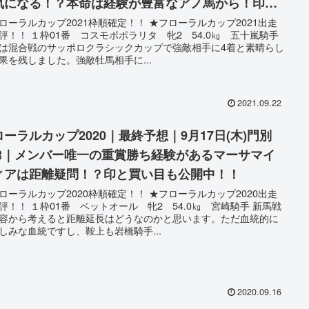
気になる！？本命は経験が豊富なアノ馬から！印と
い目も公開中！！
ローラルカップ2021枠順確定！！ ★フローラルカップ2021出走
評！！ １枠01番 コスモポポラリタ 牝2 54.0㎏ 五十嵐騎手
は混合戦のサッポロクラシックカップで強敵相手に4着と素晴らし
果を残しました。強敵牡馬相手に...
2021.09.22
ローラルカップ2020｜最終予想｜9月17日(木)門別
2R｜メンバー唯一の重賞勝ち経験があるマーサマイ
ィアは距離疑問！？印と買い目も公開中！！
ローラルカップ2020枠順確定！！ ★フローラルカップ2020出走
評！！ １枠01番 ベットオール 牝2 54.0㎏ 宮崎騎手 新馬戦
容から考えると距離延長はどうなのかと思います。ただ血統的に
しみな血統ですし、鞍上も岩橋騎手...
2020.09.16