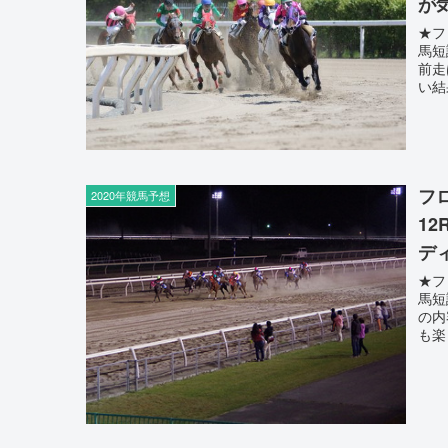
が
買
★フ
馬短
前走
い結
フ
2020年競馬予想
1
デ
★フ
馬短
の内
も楽