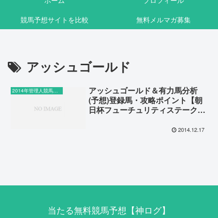
ホーム
プロフィール
競馬予想サイトを比較
無料メルマガ募集
アッシュゴールド
アッシュゴールド＆有力馬分析
2014年管理人競馬予想記事
(予想)登録馬・攻略ポイント【朝
日杯フューチュリティステークス
2014(朝日杯ＦＳ)】
2014.12.17
当たる無料競馬予想【神ログ】