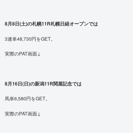
8月8日(土)の札幌11R札幌日経オープンでは
3連単48,730円をGET。
実際のPAT画面↓
8月16日(日)の新潟11R関屋記念では
馬単6,580円をGET。
実際のPAT画面↓