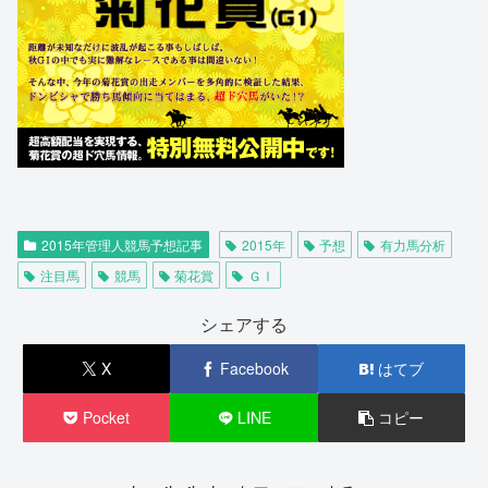
2015年管理人競馬予想記事
2015年
予想
有力馬分析
注目馬
競馬
菊花賞
ＧⅠ
シェアする
X
Facebook
はてブ
Pocket
LINE
コピー