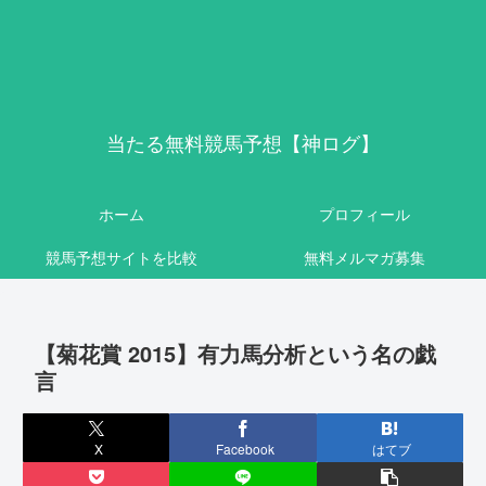
当たる無料競馬予想【神ログ】
ホーム
プロフィール
競馬予想サイトを比較
無料メルマガ募集
【菊花賞 2015】有力馬分析という名の戯
言
X
Facebook
はてブ