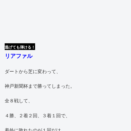
逃げても弾ける！
リアファル
ダートから芝に変わって、
神戸新聞杯まで勝ってしまった。
全８戦して、
４勝、２着２回、３着１回で、
着外に敗れたのが１回だけ。