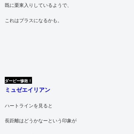
既に栗東入りしているようで、
これはプラスになるかも。
ダービー惨敗！
ミュゼエイリアン
ハートラインを見ると
長距離はどうかなーという印象が