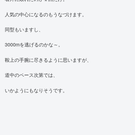
人気の中心になるのもうなづけます。
同型もいますし、
3000mを逃げるのかな～。
鞍上の手腕に尽きるように思いますが、
道中のペース次第では、
いかようにもなりそうです。