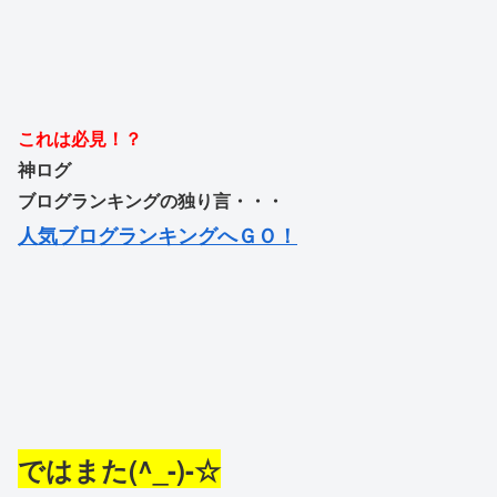
これは必見！？
神ログ
ブログランキングの独り言・・・
人気ブログランキングへＧＯ！
ではまた(^_-)-☆