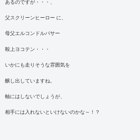
あるのですが・・・、
父スクリーンヒーロー に、
母父エルコンドルパサー
鞍上ヨコテン・・・
いかにも走りそうな雰囲気を
醸し出していますね。
軸にはしないでしょうが、
相手には入れないといけないのかな～！？