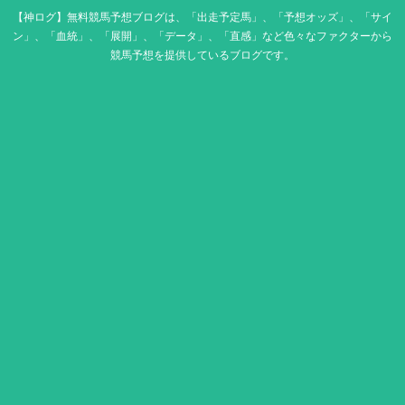
【神ログ】無料競馬予想ブログは、「出走予定馬」、「予想オッズ」、「サイ
ン」、「血統」、「展開」、「データ」、「直感」など色々なファクターから
競馬予想を提供しているブログです。