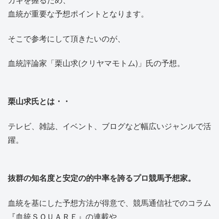
血統が重要な予想ポイントとなります。
そこで参考にして頂きたいのが、
血統評論家「栗山求(クリヤマモトム)」氏の予想。
栗山求氏とは・・
テレビ、雑誌、イベント、ブログなど幅広いジャンルで活
躍。
抜群の知名度と安定の的中率を誇るプロ競馬予想家。
血統を基にした予想方法が得意で、競馬通信社でのコラム
『血統ＳＱＵＡＲＥ』の連載や