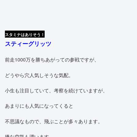
スタミナはありそう！
スティーグリッツ
前走1000万を勝ちあがっての参戦ですが、
どうやら穴人気しそうな気配。
小生も注目していて、考察を続けていますが、
あまりにも人気になってくると
不思議なもので、飛ぶことが多々あります。
嫌な空気も漂います。