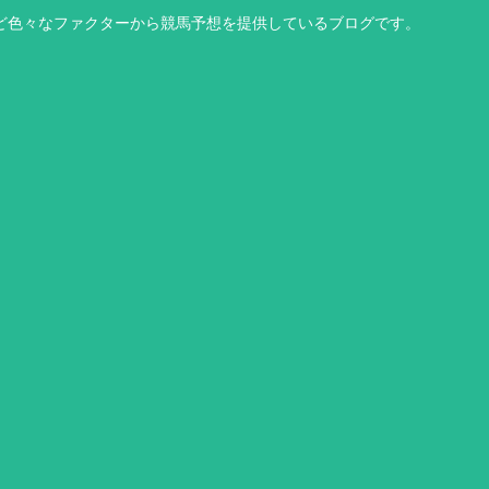
ど色々なファクターから競馬予想を提供しているブログです。