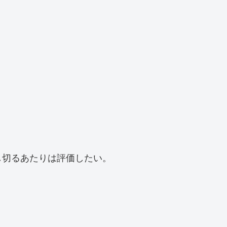
し切るあたりは評価したい。