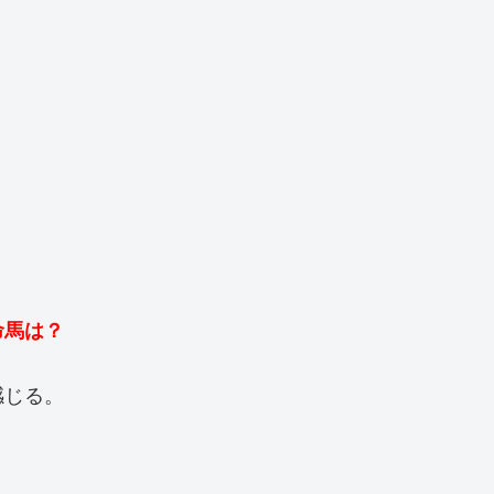
命馬は？
感じる。