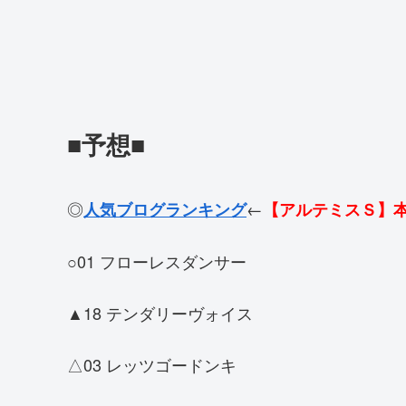
■予想■
◎
←
人気ブログランキング
【アルテミスＳ】
○01 フローレスダンサー
▲18 テンダリーヴォイス
△03 レッツゴードンキ