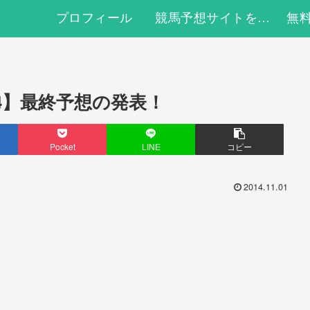
プロフィール
競馬予想サイトを比較
無
4】最終予想の発表！
Pocket
LINE
コピー
2014.11.01