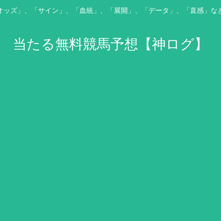
オッズ」、「サイン」、「血統」、「展開」、「データ」、「直感」な
当たる無料競馬予想【神ログ】