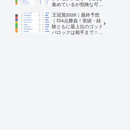
集めているが危険な可能
性あり！？本命は勝負気
王冠賞2026｜最終予想
配があるアノ馬で勝負！
｜印4点勝負！実績・経
験ともに最上位のゴッド
バロックは相手まで！本
命は安定感抜群のアノ馬
で勝負！