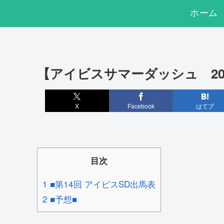
ホーム
【アイビスサマーダッシュ 20
X
Facebook
はてブ
目次
1 ■第14回 アイビスSD出馬表
2 ■予想■