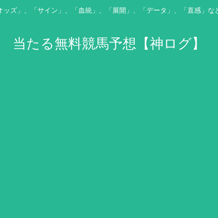
オッズ」、「サイン」、「血統」、「展開」、「データ」、「直感」な
当たる無料競馬予想【神ログ】