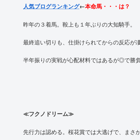
人気ブログランキング
←
本命馬・・・は？
昨年の３着馬。鞍上も１年ぶりの大知騎手。
最終追い切りも、仕掛けられてからの反応が
半年振りの実戦が心配材料ではあるが◎で勝
≪フクノドリーム≫
先行力は認める。桜花賞では大逃げで、まさ