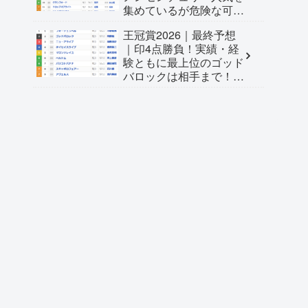
集めているが危険な可能
性あり！？本命は勝負気
王冠賞2026｜最終予想
配があるアノ馬で勝負！
｜印4点勝負！実績・経
験ともに最上位のゴッド
バロックは相手まで！本
命は安定感抜群のアノ馬
で勝負！