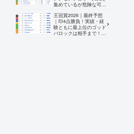
集めているが危険な可能
性あり！？本命は勝負気
王冠賞2026｜最終予想
配があるアノ馬で勝負！
｜印4点勝負！実績・経
験ともに最上位のゴッド
バロックは相手まで！本
命は安定感抜群のアノ馬
で勝負！