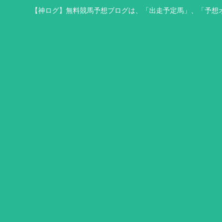
【神ログ】無料競馬予想ブログは、「出走予定馬」、「予想