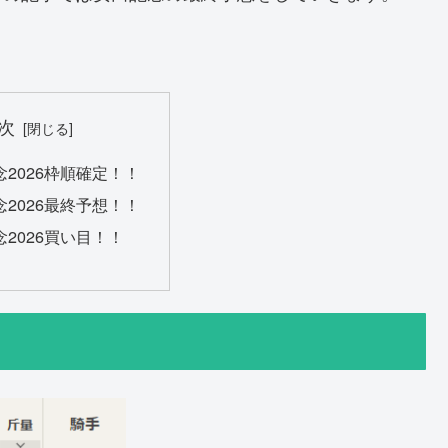
次
2026枠順確定！！
2026最終予想！！
2026買い目！！