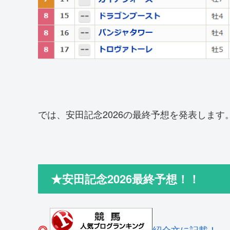
では、安田記念2026の最終予想を発表します
★安田記念2026最終予想！！
紹介文に記載！
◎