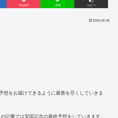
Pocket
LINE
コピー
2026.06.06
の予想をお届けできるように最善を尽くしていきま
この記事では安田記念の最終予想をしていきます。