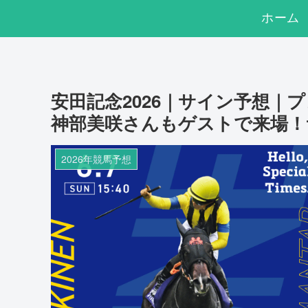
ホーム
安田記念2026｜サイン予想｜
神部美咲さんもゲストで来場！
2026年競馬予想