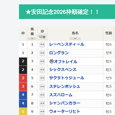
★安田記念2026枠順確定！！