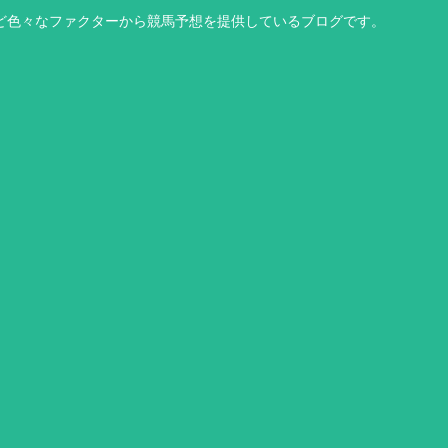
ど色々なファクターから競馬予想を提供しているブログです。