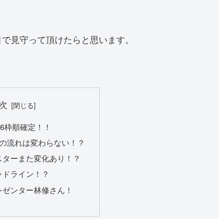
目で見守って頂けたらと思います。
次
26枠順確定！！
Mの流れは変わらない！？
スターまた変化あり！？
ッドライン！？
レゼンター林修さん！