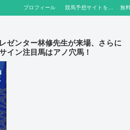
プロフィール
競馬予想サイトを比較
無
プレゼンター林修先生が来場、さらに
サイン注目馬はアノ穴馬！