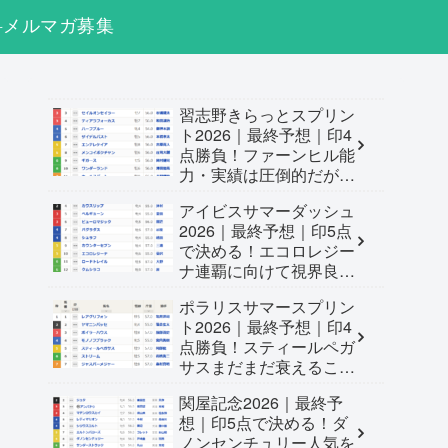
料メルマガ募集
習志野きらっとスプリン
ト2026｜最終予想｜印4
点勝負！ファーンヒル能
力・実績は圧倒的だが今
年は不安がある！本命は
アイビスサマーダッシュ
勝負気配がするアノ馬で
2026｜最終予想｜印5点
勝負！
で決める！エコロレジー
ナ連覇に向けて視界良好
も…？本命は勝負気配が
ポラリスサマースプリン
あるアノ馬で勝負！
ト2026｜最終予想｜印4
点勝負！スティールペガ
サスまだまだ衰えること
現役すぎる！？本命は実
関屋記念2026｜最終予
績と経験のアノ馬で勝
想｜印5点で決める！ダ
負！
ノンセンチュリー人気を