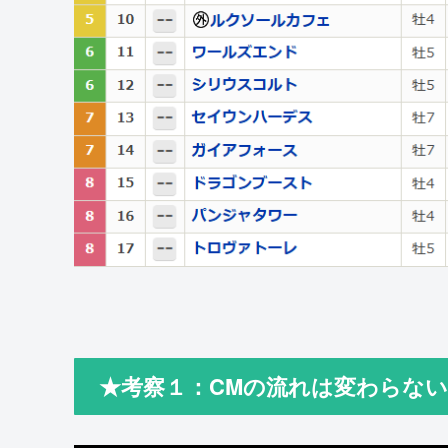
★考察１：CMの流れは変わらな