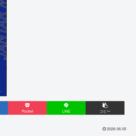
Pocket
LINE
コピー
2026.06.05