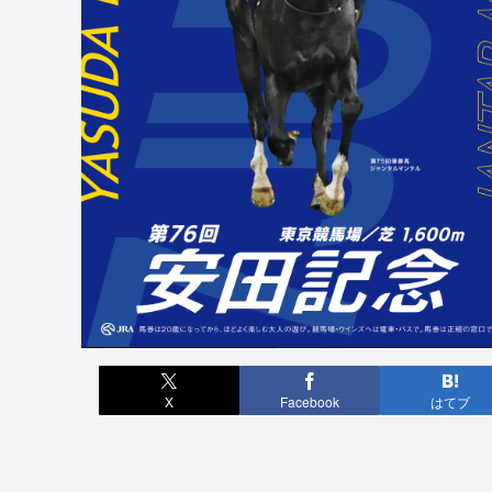
X
Facebook
はてブ