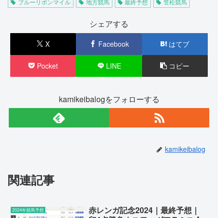
ブルーリボンマイル
地方競馬
最終予想
笠松競馬
シェアする
X
Facebook
はてブ
Pocket
LINE
コピー
kamikeibalogをフォローする
kamikeibalog
関連記事
赤レンガ記念2024｜最終予想｜
2024年競馬予想