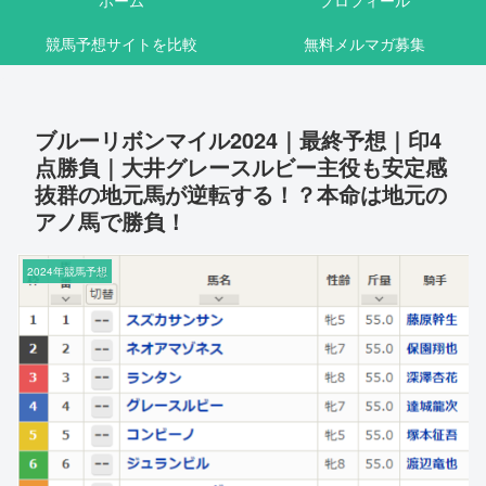
ホーム
プロフィール
競馬予想サイトを比較
無料メルマガ募集
ブルーリボンマイル2024｜最終予想｜印4
点勝負｜大井グレースルビー主役も安定感
抜群の地元馬が逆転する！？本命は地元の
アノ馬で勝負！
2024年競馬予想