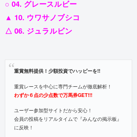
○ 04. グレースルビー
▲ 10. ウワサノブシコ
△ 06. ジュラルビン
重賞無料提供！少額投資でハッピーを!!
重賞レースを中心に専門チームが徹底解析！
わずか６点の少点数で万馬券GET!!!
ユーザー参加型サイトだから安心！
会員の投稿をリアルタイムで『みんなの掲示板』
に反映！