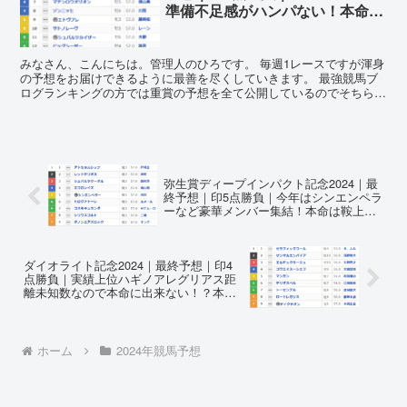
準備不足感がハンパない！本命は
ハンデが超有利なアノ馬で勝負！
みなさん、こんにちは。管理人のひろです。 毎週1レースですが渾身
の予想をお届けできるように最善を尽くしていきます。 最強競馬ブ
ログランキングの方では重賞の予想を全て公開しているのでそちらも
よろしくお願いします。 8月24日のサマースプリ...
弥生賞ディープインパクト記念2024｜最
終予想｜印5点勝負｜今年はシンエンペラ
ーなど豪華メンバー集結！本命は鞍上強
化で本気度が違うアノ馬から勝負！
ダイオライト記念2024｜最終予想｜印4
点勝負｜実績上位ハギノアレグリアス距
離未知数なので本命に出来ない！？本命
は巻き返しが期待出来るアノ馬で勝負！
ホーム
2024年競馬予想