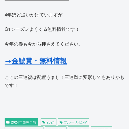
━━━━━━━━━━━━━━
4年ほど追いかけていますが
G1シーズンよくくる無料情報です！
今年の春も今から押さえてください。
→金鯱賞・無料情報
ここの三連複は配置うまし！三連単に変形してもありかも
です！
2024年競馬予想
2024
ブルーリボンM