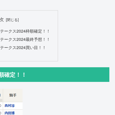
次
テークス2024枠順確定！！
テークス2024最終予想！！
テークス2024買い目！！
枠順確定！！