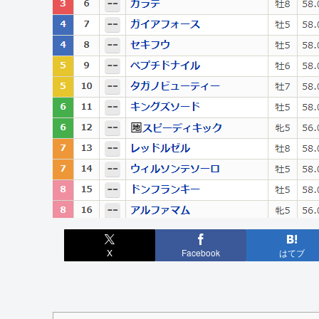
X
Facebook
はてブ