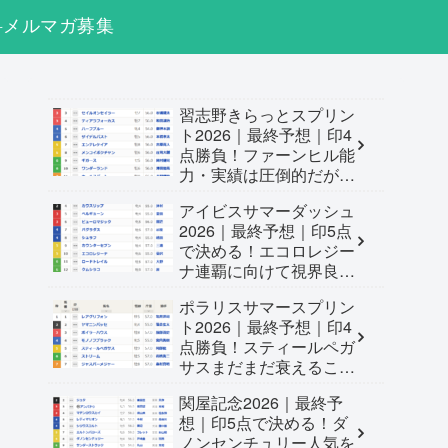
料メルマガ募集
習志野きらっとスプリン
ト2026｜最終予想｜印4
点勝負！ファーンヒル能
力・実績は圧倒的だが今
年は不安がある！本命は
アイビスサマーダッシュ
勝負気配がするアノ馬で
2026｜最終予想｜印5点
勝負！
で決める！エコロレジー
ナ連覇に向けて視界良好
も…？本命は勝負気配が
ポラリスサマースプリン
あるアノ馬で勝負！
ト2026｜最終予想｜印4
点勝負！スティールペガ
サスまだまだ衰えること
現役すぎる！？本命は実
関屋記念2026｜最終予
績と経験のアノ馬で勝
想｜印5点で決める！ダ
負！
ノンセンチュリー人気を