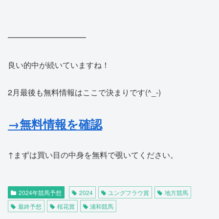
━━━━━━━━━━
良い的中が続いていますね！
2月最後も無料情報はここで決まりです(^_-)
→無料情報を確認
↑まずは買い目の中身を無料で覗いてください。
2024年競馬予想
2024
ユングフラウ賞
地方競馬
最終予想
桜花賞
浦和競馬