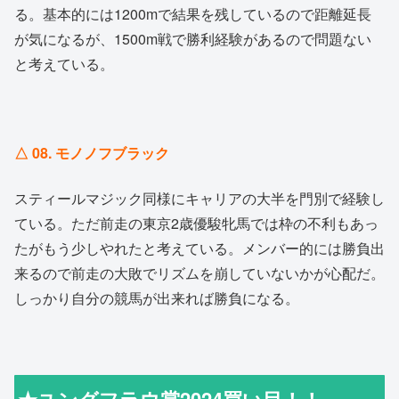
る。基本的には1200mで結果を残しているので距離延長
が気になるが、1500m戦で勝利経験があるので問題ない
と考えている。
△ 08. モノノフブラック
スティールマジック同様にキャリアの大半を門別で経験し
ている。ただ前走の東京2歳優駿牝馬では枠の不利もあっ
たがもう少しやれたと考えている。メンバー的には勝負出
来るので前走の大敗でリズムを崩していないかが心配だ。
しっかり自分の競馬が出来れば勝負になる。
★ユングフラウ賞2024買い目！！