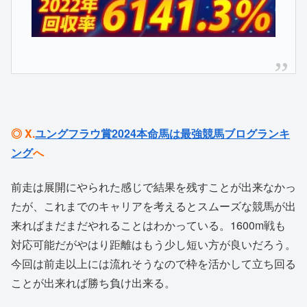
◎ X.
ユングフラウ賞2024本命馬は最強競馬ブログランキ
ング
へ
前走は展開にやられた感じで結果を残すことが出来なかっ
たが、これまでのキャリアを考えるとスムーズな競馬が出
来ればまだまだやれることはわかっている。1600m戦も
対応可能だがやはり距離はもう少し短い方が良いだろう。
今回は前走以上には流れそうなので枠を活かして立ち回る
ことが出来れば勝ち負け出来る。