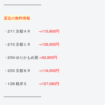
━━━━━━━━━━
直近の無料情報
・2/11 京都４Ｒ
→115,800円
・2/10 京都１Ｒ
→136,500円
・2/04 ゆりかもめ賞
→92,800円
・2/03 京都８Ｒ
→116,500円
・1/28 根岸Ｓ
→157,080円
━━━━━━━━━━