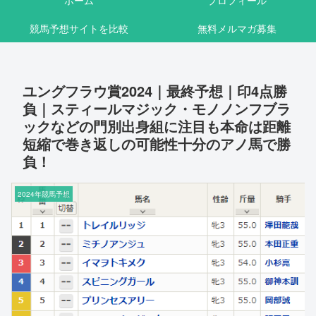
ホーム
プロフィール
競馬予想サイトを比較
無料メルマガ募集
ユングフラウ賞2024｜最終予想｜印4点勝
負｜スティールマジック・モノノンフブラ
ックなどの門別出身組に注目も本命は距離
短縮で巻き返しの可能性十分のアノ馬で勝
負！
2024年競馬予想