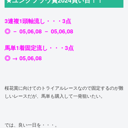
3連複1頭軸流し・・・3点
◎ － 05,06,08 － 05,06,08
馬単1着固定流し・・・3点
◎ → 05,06,08
桜花賞に向けてのトライアルレースなので固定するのが難
しいレースだが、馬単も購入して一発狙いたい。
では、良い一日を・・・。