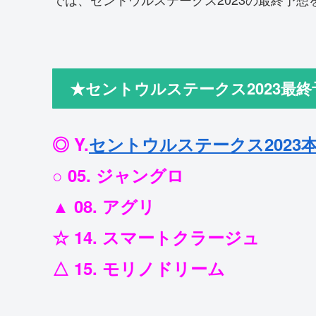
★セントウルステークス2023最終
◎ Y.
セントウルステークス202
○ 05. ジャングロ
▲ 08. アグリ
☆ 14. スマートクラージュ
△ 15. モリノドリーム