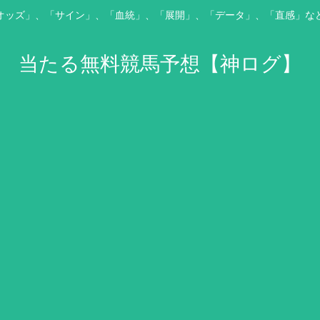
オッズ」、「サイン」、「血統」、「展開」、「データ」、「直感」な
当たる無料競馬予想【神ログ】