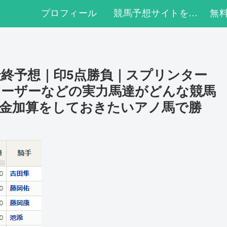
プロフィール
競馬予想サイトを比較
無
最終予想｜印5点勝負｜スプリンター
ーザーなどの実力馬達がどんな競馬
金加算をしておきたいアノ馬で勝