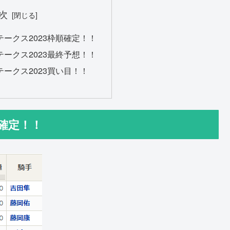
次
ークス2023枠順確定！！
ークス2023最終予想！！
ークス2023買い目！！
確定！！