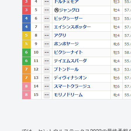
では、セントウルステークス2023の最終予想