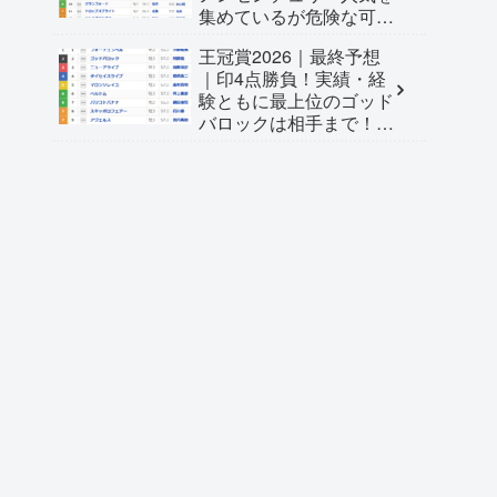
集めているが危険な可能
性あり！？本命は勝負気
王冠賞2026｜最終予想
配があるアノ馬で勝負！
｜印4点勝負！実績・経
験ともに最上位のゴッド
バロックは相手まで！本
命は安定感抜群のアノ馬
で勝負！