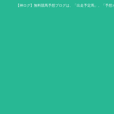
【神ログ】無料競馬予想ブログは、「出走予定馬」、「予想