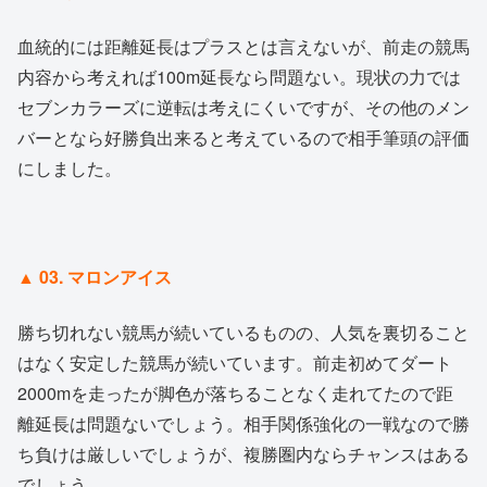
血統的には距離延長はプラスとは言えないが、前走の競馬
内容から考えれば100m延長なら問題ない。現状の力では
セブンカラーズに逆転は考えにくいですが、その他のメン
バーとなら好勝負出来ると考えているので相手筆頭の評価
にしました。
▲ 03. マロンアイス
勝ち切れない競馬が続いているものの、人気を裏切ること
はなく安定した競馬が続いています。前走初めてダート
2000mを走ったが脚色が落ちることなく走れてたので距
離延長は問題ないでしょう。相手関係強化の一戦なので勝
ち負けは厳しいでしょうが、複勝圏内ならチャンスはある
でしょう。