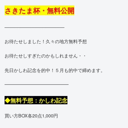
さきたま杯・無料公開
───────────────────
お待たせしました！久々の地方無料予想
お待たせしすぎたのかもしれません・・
先日かしわ記念を的中！５月も的中で締めます。
━━━━━━━━━━━━━━
◆無料予想：かしわ記念
買い方BOX各20点1,000円