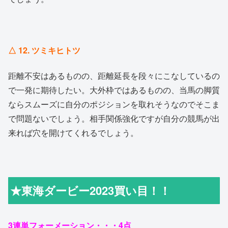
△ 12. ツミキヒトツ
距離不安はあるものの、距離延長を段々にこなしているの
で一発に期待したい。大外枠ではあるものの、当馬の脚質
ならスムーズに自分のポジションを取れそうなのでそこま
で問題ないでしょう。相手関係強化ですが自分の競馬が出
来れば穴を開けてくれるでしょう。
★東海ダービー2023買い目！！
3連単フォーメーション・・・4点