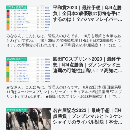
平和賞2023｜最終予想｜印4点勝
2023年競馬予想
負｜全日本2歳優駿の切符を手に
するのは！？バハマフレイバーは
相手まで、本命は課題山積も実績
上位のアノ馬で勝負！
みなさん、こんにちは。管理人のひろです。 10月も最終と今年もあ
とわずかですね。 10月25日の船橋競馬場11Rは全日本2歳優駿トラ
イアルの平和賞が行われます。 ★平和賞2023枠順確定！！ では、平
和賞2023の最終予想を発表します。...
園田FCスプリント2023｜最終予
2023年競馬予想
想｜印4点勝負｜ダノングッド三
連覇の可能性は高い！？高知に対
抗できる地元馬はいるのか！？本
命は適性抜群のアノ馬で勝負！
みなさん、こんにちは。管理人のひろです。 6月22日(木)園田競馬場
11Rはスーパースプリントシリーズ・トライアルの5戦目園田FCスプ
リントが行われます。 ★園田FCスプリント2023枠順確定！！ で
は、園田FCスプリント2023の最終予想...
名古屋記念2023｜最終予想｜印4
2023年競馬予想
点勝負｜ブンブンマルとトミケン
シャイリのライバル対決！本命は
着実に力をつけているアノ馬で勝