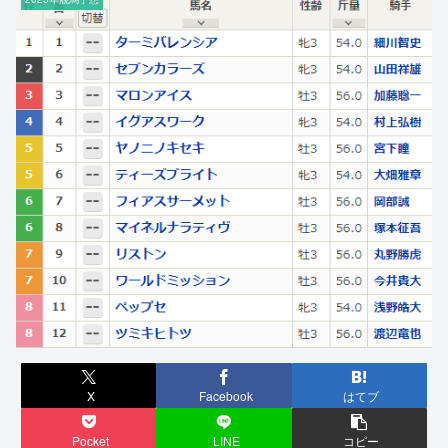
X
Facebook
はてブ
Pocket
LINE
コピー