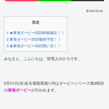
2023.05.30
目次
1 ★東海ダービー2023枠順確定！！
2 東海ダービー2023最終予想！！
3 ★東海ダービー2023買い目！！
みなさん、こんにちは。管理人のひろです。
5月31日(水)名古屋競馬場11Rはダービーシリーズ第2戦目
の
東海ダービー
が行われます。