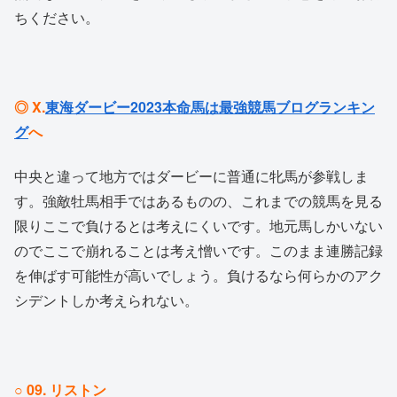
ちください。
◎ X.
東海ダービー2023本命馬は最強競馬ブログランキン
グ
へ
中央と違って地方ではダービーに普通に牝馬が参戦しま
す。強敵牡馬相手ではあるものの、これまでの競馬を見る
限りここで負けるとは考えにくいです。地元馬しかいない
のでここで崩れることは考え憎いです。このまま連勝記録
を伸ばす可能性が高いでしょう。負けるなら何らかのアク
シデントしか考えられない。
○ 09. リストン