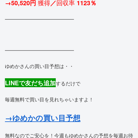
→50,520円
獲得
／
回収率
1123％
━━━━━━━━━━━━━━
━━━━━━━━━━━━━━
ゆめかさんの買い目予想は・・
LINEで友だち追加
するだけで
毎週無料で買い目を見れちゃいますよ！
→ゆめかの買い目予想
無料なのでご安心を！今週もゆめかさんの予想を毎週お待