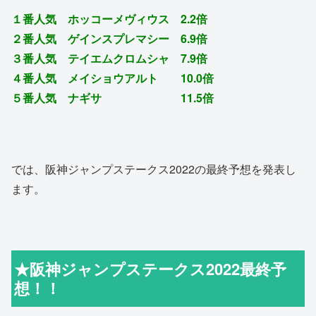
１番人気 ホッコーメヴィウス 2.2倍
２番人気 ゲインスプレマシー 6.9倍
３番人気 テイエムクロムシャ 7.9倍
４番人気 メイショウアルト 10.0倍
５番人気 ナギサ 11.5倍
では、阪神ジャンプステークス2022の最終予想を発表し
ます。
★阪神ジャンプステークス2022最終予
想！！