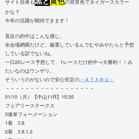
黒と
黄色
サイト自体も
の背景色でタイガースカラー
かな？
今年の活躍が期待できます！
直近の的中はこんな感じ。
全会場網羅だけど、厳選しているんでむやみやたらと予想
している訳でないね。
一日20レース予想して、1レースだけ的中→大勝利！！み
たいなのはウンザリ。
そういうのがないので安心安定の
－ＡＴＡＲＵ－
－－－－－－－－－－－－－－－－－－
01/10（月）【中山11R】15:35
フェアリーステークス
3連単フォーメーション
1着 3.8
2着 3.8.1.2