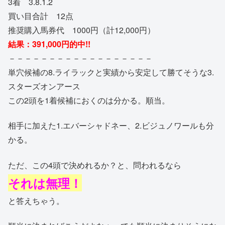
3着 3.8.1.2
買い目合計 12点
推奨購入馬券代 1000円（計12,000円）
結果：391,000円的中!!
－－－－－－－－－－－－－－－－－－
単穴候補の8.ライラックと実績から安定して勝てそうな3.
スターズオンアース
この2頭を1着候補におくのは分かる。順当。
相手に加えた1.エバーシャドネー、2.ビジュノワールも分
かる。
ただ、この4頭で決めれるか？と、問われるなら
それは無理！
と答えちゃう。