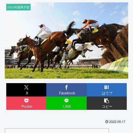
2022年競馬予想
X
Facebook
はてブ
Pocket
LINE
コピー
2022.09.17