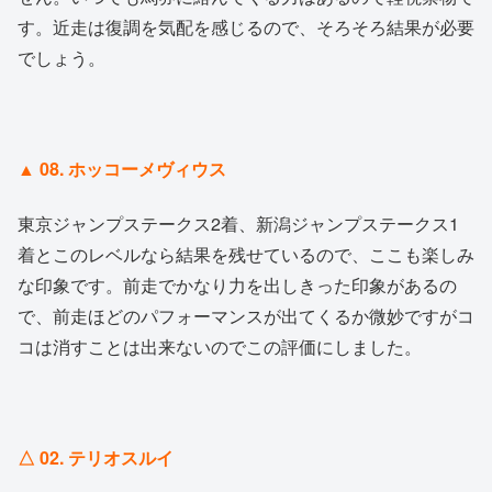
す。近走は復調を気配を感じるので、そろそろ結果が必要
でしょう。
▲ 08. ホッコーメヴィウス
東京ジャンプステークス2着、新潟ジャンプステークス1
着とこのレベルなら結果を残せているので、ここも楽しみ
な印象です。前走でかなり力を出しきった印象があるの
で、前走ほどのパフォーマンスが出てくるか微妙ですがコ
コは消すことは出来ないのでこの評価にしました。
△ 02. テリオスルイ