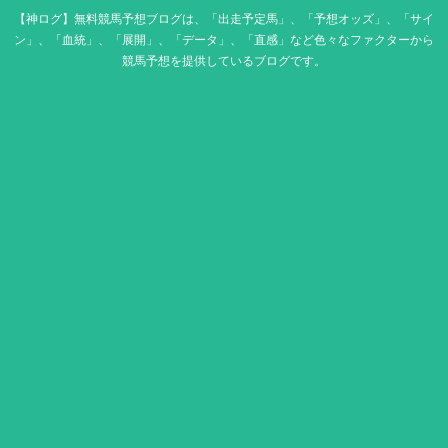
【神ログ】無料競馬予想ブログは、「出走予定馬」、「予想オッズ」、「サイ
ン」、「血統」、「展開」、「データ」、「直感」など色々なファクターから
競馬予想を提供しているブログです。