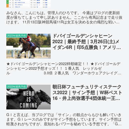
を制すのはどの世代なのか！？本
命は不安材料が少ないアノ馬から
みなさん、こんにちは。管理人のひろです。 今週はブログの更新頻
勝負！
度が落ちてしまって申し訳ありません。ここから有馬記念まで走り抜
けます。 11月13日阪神競馬場11Rは女王を決める女の熾烈な戦いで
あるエリザベス女王杯が行われます。 GⅠエリザベ...
ドバイゴールデンシャヒーン
2022年競馬予想
2022｜最終予想｜3月26日(土)メ
イダン6R｜印5点勝負！アメリカ
勢ドクターシ―ヴェル・ドレイン
ザクロックを倒せる可能性がある
★ドバイゴールデンシャヒーン2022枠順確定！！ ★ドバイゴールデ
のはアノ馬！
ンシャヒーン2022予想オッズ！！ １番人気 レッドルゼ
ル 3.0倍 ２番人気 ワンダーホウェアクレイグイ
ズ 3.6倍 ３番人気 ドクターシーヴェル ...
朝日杯フューチュリティステーク
2022年競馬予想
ス2022｜サイン予想｜W杯ベスト
16・井上尚弥選手4団体統一王者
がサインになる！？サイン注目馬
を限定公開中！！
GⅠと言えば、当ブログでは「サイン」の観点からもひも解いていき
ます。GⅠレースのみですがサイン予想をしています。サイン予想は
軽蔑されがちですが、底知れるパワーを秘めている予想です。「GⅠ
＝サイン」「高配当＝サイン」とサインは色々な意味でビッ...