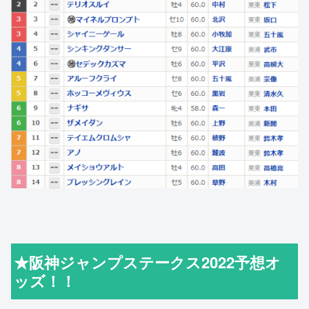
★阪神ジャンプステークス2022予想オ
ッズ！！