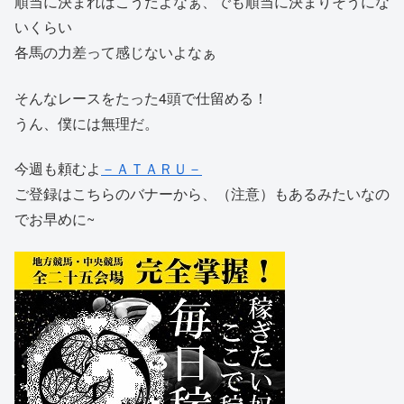
順当に決まればこうだよなぁ、でも順当に決まりそうにな
いくらい
各馬の力差って感じないよなぁ
そんなレースをたった4頭で仕留める！
うん、僕には無理だ。
今週も頼むよ
－ＡＴＡＲＵ－
ご登録はこちらのバナーから、（注意）もあるみたいなの
でお早めに~