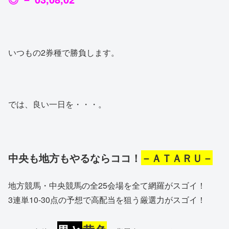
いつもの2券種で勝負します。
では、良い一日を・・・。
中央も地方もやるならココ！
－ＡＴＡＲＵ－
地方競馬・中央競馬の全25会場を全て網羅がスゴイ！
3連単10-30点の予想で高配当を狙う厳選力がスゴイ！