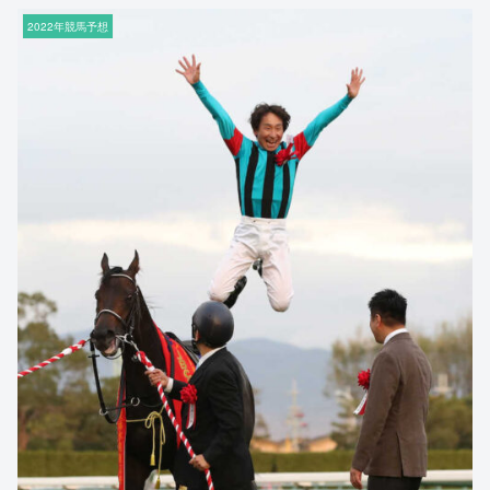
2022年競馬予想