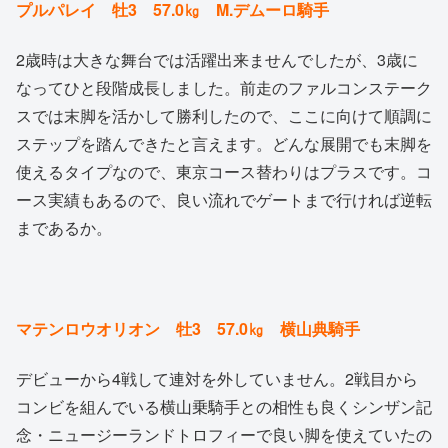
プルパレイ 牡3 57.0㎏ M.デムーロ騎手
2歳時は大きな舞台では活躍出来ませんでしたが、3歳に
なってひと段階成長しました。前走のファルコンステーク
スでは末脚を活かして勝利したので、ここに向けて順調に
ステップを踏んできたと言えます。どんな展開でも末脚を
使えるタイプなので、東京コース替わりはプラスです。コ
ース実績もあるので、良い流れでゲートまで行ければ逆転
まであるか。
マテンロウオリオン 牡3 57.0㎏ 横山典騎手
デビューから4戦して連対を外していません。2戦目から
コンビを組んでいる横山乗騎手との相性も良くシンザン記
念・ニュージーランドトロフィーで良い脚を使えていたの