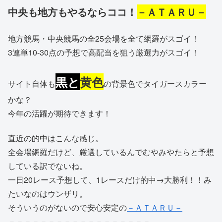
中央も地方もやるならココ！
－ＡＴＡＲＵ－
地方競馬・中央競馬の全25会場を全て網羅がスゴイ！
3連単10-30点の予想で高配当を狙う厳選力がスゴイ！
黒と
黄色
サイト自体も
の背景色でタイガースカラー
かな？
今年の活躍が期待できます！
直近の的中はこんな感じ。
全会場網羅だけど、厳選しているんでむやみやたらと予想
している訳でないね。
一日20レース予想して、1レースだけ的中→大勝利！！み
たいなのはウンザリ。
そういうのがないので安心安定の
－ＡＴＡＲＵ－
－－－－－－－－－－－－－－－－－－