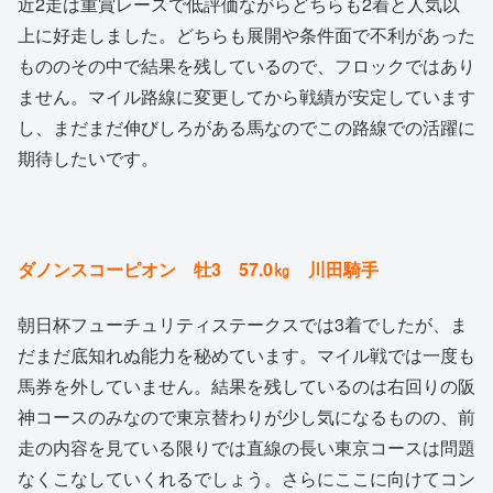
近2走は重賞レースで低評価ながらどちらも2着と人気以
上に好走しました。どちらも展開や条件面で不利があった
もののその中で結果を残しているので、フロックではあり
ません。マイル路線に変更してから戦績が安定しています
し、まだまだ伸びしろがある馬なのでこの路線での活躍に
期待したいです。
ダノンスコーピオン 牡3 57.0㎏ 川田騎手
朝日杯フューチュリティステークスでは3着でしたが、ま
だまだ底知れぬ能力を秘めています。マイル戦では一度も
馬券を外していません。結果を残しているのは右回りの阪
神コースのみなので東京替わりが少し気になるものの、前
走の内容を見ている限りでは直線の長い東京コースは問題
なくこなしていくれるでしょう。さらにここに向けてコン