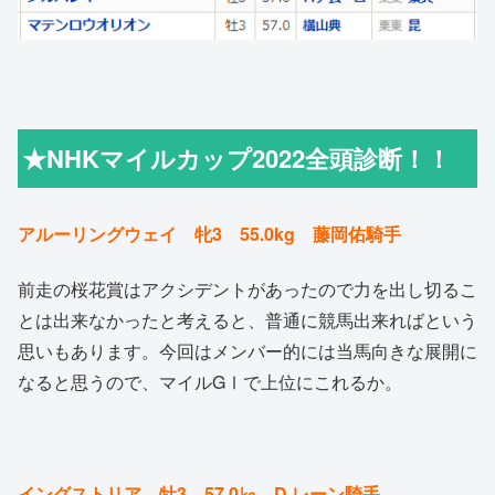
★NHKマイルカップ2022全頭診断！！
アルーリングウェイ 牝3 55.0kg 藤岡佑騎手
前走の桜花賞はアクシデントがあったので力を出し切るこ
とは出来なかったと考えると、普通に競馬出来ればという
思いもあります。今回はメンバー的には当馬向きな展開に
なると思うので、マイルGⅠで上位にこれるか。
イングストリア 牡3 57.0㎏ D.レーン騎手