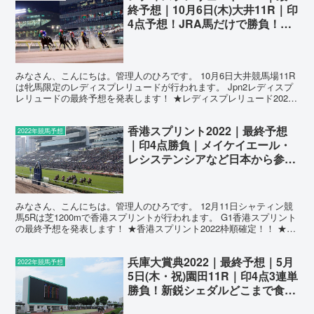
終予想｜10月6日(木)大井11R｜印
4点予想！JRA馬だけで勝負！本
命はコツコツ力をつけてきたアノ
馬から勝負！
みなさん、こんにちは。管理人のひろです。 10月6日大井競馬場11R
は牝馬限定のレディスプレリュードが行われます。 Jpn2レディスプ
レリュードの最終予想を発表します！ ★レディスプレリュード2022
枠順確定！！ では、レディスプレリュード...
香港スプリント2022｜最終予想
2022年競馬予想
｜印4点勝負｜メイケイエール・
レシステンシアなど日本から参
戦！日本vs香港のスプリント対決
を制するのは！？本命は新チャン
ピオンのアノ馬から勝負！
みなさん、こんにちは。管理人のひろです。 12月11日シャティン競
馬5Rは芝1200mで香港スプリントが行われます。 G1香港スプリント
の最終予想を発表します！ ★香港スプリント2022枠順確定！！ ★香
港スプリント2022予想オッズ！！ ...
兵庫大賞典2022｜最終予想｜5月
2022年競馬予想
5日(木・祝)園田11R｜印4点3連単
勝負！新鋭シェダルどこまで食ら
いつけるか！？軸2頭固定で3連単