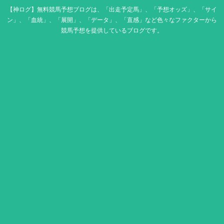
【神ログ】無料競馬予想ブログは、「出走予定馬」、「予想オッズ」、「サイ
ン」、「血統」、「展開」、「データ」、「直感」など色々なファクターから
競馬予想を提供しているブログです。