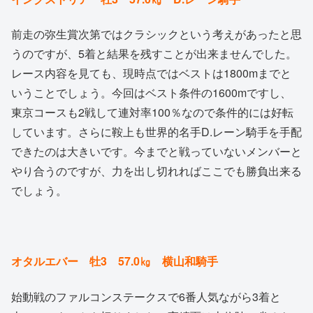
前走の弥生賞次第ではクラシックという考えがあったと思
うのですが、5着と結果を残すことが出来ませんでした。
レース内容を見ても、現時点ではベストは1800mまでと
いうことでしょう。今回はベスト条件の1600mですし、
東京コースも2戦して連対率100％なので条件的には好転
しています。さらに鞍上も世界的名手D.レーン騎手を手配
できたのは大きいです。今までと戦っていないメンバーと
やり合うのですが、力を出し切れればここでも勝負出来る
でしょう。
オタルエバー 牡3 57.0㎏ 横山和騎手
始動戦のファルコンステークスで6番人気ながら3着と