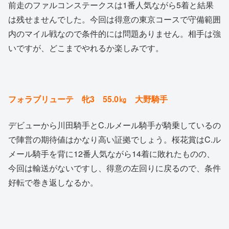
前走のファルコンステークスは1番人気ながら5着と結果
は残せませんでした。今回は得意の東京コースで守備範囲
内のマイル戦なので条件的には問題ありません。相手は強
いですが、どこまでやれるか楽しみです。
フォラブリューテ 牝3 55.0㎏ 大野騎手
デビューから川田騎手とC.ルメール騎手が騎乗しているの
で陣営の期待値はかなり高い証拠でしょう。桜花賞はC.ル
メール騎手を背に12番人気ながら14着に敗れたものの、
今回は輸送がないですし、得意の左回りに戻るので、条件
好転で巻き返しなるか。