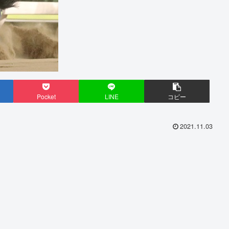
Pocket
LINE
コピー
2021.11.03