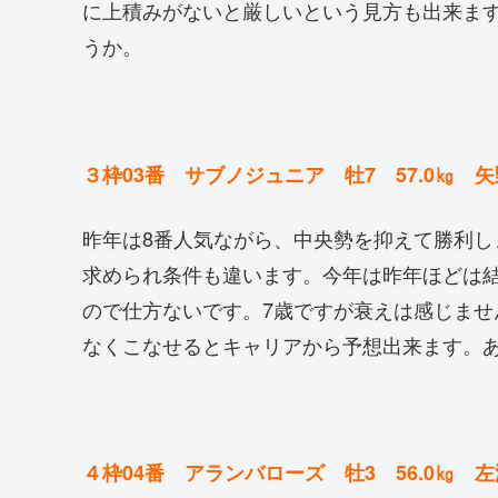
に上積みがないと厳しいという見方も出来ま
うか。
３枠03番 サブノジュニア 牡7 57.0㎏ 
昨年は8番人気ながら、中央勢を抑えて勝利
求められ条件も違います。今年は昨年ほどは
ので仕方ないです。7歳ですが衰えは感じません
なくこなせるとキャリアから予想出来ます。
４枠04番 アランバローズ 牡3 56.0㎏ 