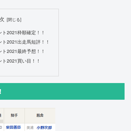
次
ント2021枠順確定！！
ント2021出走馬短評！！
ント2021最終予想！！
ント2021買い目！！
！