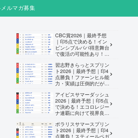
料メルマガ募集
CBC賞2026｜最終予想
｜印5点で決める！イン
ビンシブルパパ得意舞台
で復活の可能性あり！本
命は安定感とスピード感
習志野きらっとスプリン
があるアノ馬で勝負！
ト2026｜最終予想｜印4
点勝負！ファーンヒル能
力・実績は圧倒的だが今
年は不安がある！本命は
アイビスサマーダッシュ
勝負気配がするアノ馬で
2026｜最終予想｜印5点
勝負！
で決める！エコロレジー
ナ連覇に向けて視界良好
も…？本命は勝負気配が
ポラリスサマースプリン
あるアノ馬で勝負！
ト2026｜最終予想｜印4
点勝負！スティールペガ