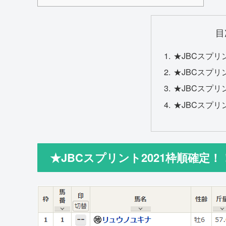
目
★JBCスプリ
★JBCスプリ
★JBCスプリ
★JBCスプリ
★JBCスプリント2021枠順確定！