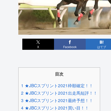
X
Facebook
はてブ
目次
1 ★JBCスプリント2021枠順確定！！
2 ★JBCスプリント2021出走馬短評！！
3 ★JBCスプリント2021最終予想！！
4 ★JBCスプリント2021買い目！！