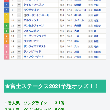
★富士ステークス2021予想オッズ！！
１番人気 ソングライン 3.1倍
２番人気 ダノンザキッド 5.0倍