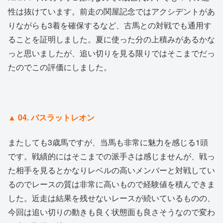
性は抜けています。前走の関屋記念ではアクシデントがあ
りながらも3着を確保するなど、古馬との対戦でも通用す
ることを証明しました。夏に使った分の上積みがあるかな
っと思いましたが、追い切りを見る限りではそこまでだっ
たのでこの評価にしました。
▲ 04. バスラットレオン
またしても3歳馬ですが、当馬も非常に魅力を感じる1頭
です。戦績的にはそこまでの派手さは感じませんが、戦っ
た相手を見るとかなりレベルの高いメンバーと対戦してい
るのでレースの質は非常に高いもので経験値を積んできま
した。近走は結果を残せないレースが続いているものの、
今回は追い切りの動きも良く状態面も良さそうなので変わ