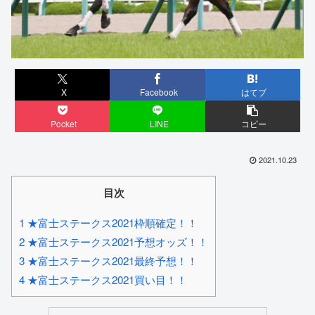
X
Facebook
はてブ
Pocket
LINE
コピー
2021.10.23
目次
1 ★富士ステークス2021枠順確定！！
2 ★富士ステークス2021予想オッズ！！
3 ★富士ステークス2021最終予想！！
4 ★富士ステークス2021買い目！！