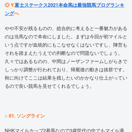
◎ Y.
富士ステークス2021本命馬は最強競馬ブログランキ
ング
へ
やや不安が残るものの、総合的に考えると一番魅力がある
のは当馬なので本命にしました。まずは今回が初マイルと
いう点ですが血統的にもこなせなくはないですし、陣営も
それを踏まえたうえでの判断なので問題ないでしょう。
久々ではあるものの、中間はノーザンファームしがらきで
しっかり調整が行われており、帰厩後の動きは抜群です。
秋に向けてここは結果を残したいのかかなり仕上がってい
るので良い競馬を見せてくれるでしょう。
○ 01. ソングライン
NHKマイルカップ2着馬なので3歳世代の中でもマイル適