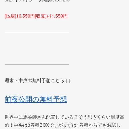
[払戻]16,550円[収支]+11,550円
━━━━━━━━━━━━━━
━━━━━━━━━━━━━━
週末・中央の無料予想こちら↓↓
前夜公開の無料予想
世界中に馬券師さん配置している？そう思うくらい制度高
め！中央は3券種BOXですがまずは1券種からでもお試し