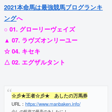
2021本命馬は最強競馬ブログランキ
ング
へ
○ 01. グローリーヴェイズ
▲ 07. ラヴズオンリーユー
☆ 04. キセキ
△ 02. エグザルタント
☆彡★王者☆彡★ あしたの万馬券
URL：
https://www.manbaken.info/
少しの投資で最高のあしたに！