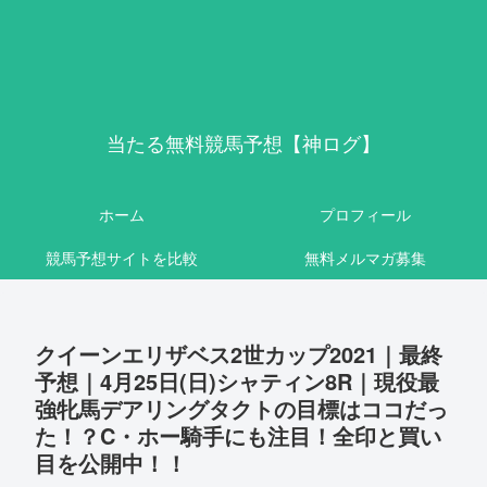
当たる無料競馬予想【神ログ】
ホーム
プロフィール
競馬予想サイトを比較
無料メルマガ募集
クイーンエリザベス2世カップ2021｜最終
予想｜4月25日(日)シャティン8R｜現役最
強牝馬デアリングタクトの目標はココだっ
た！？C・ホー騎手にも注目！全印と買い
目を公開中！！