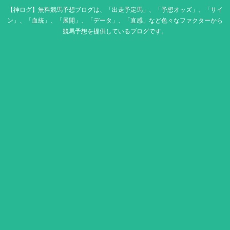
【神ログ】無料競馬予想ブログは、「出走予定馬」、「予想オッズ」、「サイ
ン」、「血統」、「展開」、「データ」、「直感」など色々なファクターから
競馬予想を提供しているブログです。