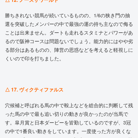
勝ちきれない競馬が続いているものの、1/6の狭き門の抽
選を突破したメンバーの中で最強の運の持ち主なので侮る
ことは出来ません。ダートも走れるスタミナとパワーがあ
るので阪神コースは問題ないでしょう。能力的にはやや劣
る部分はあるものの、陣営の思惑などを考えると軽視しに
くいので印を打ちました。
△ 17. ヴィクティファルス
穴候補と呼ばれる馬の中で鞍上などを総合的に判断して残
った馬の中で最も追い切りの動きが良かったのが当馬で
す。皐月賞と日本ダービーを皆勤しているのですが、3冠
の中で1番良い動きをしています。一度使った方が良くな