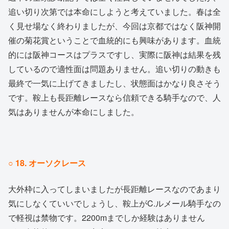
追い切り次第では本命にしようと考えていました。春は全
く見せ場なく終わりましたが、今回は京都ではなく阪神開
催の菊花賞ということで血統的にも興味があります。血統
的には阪神コースはプラスですし、実際に阪神は結果を残
しているので適性面は問題ありません。追い切りの動きも
最終で一気に上げてきましたし、状態面はかなり良さそう
です。鞍上も長距離レースなら信頼できる騎手なので、人
気はありませんが本命にしました。
○ 18. オーソクレース
大外枠に入ってしまいましたが長距離レースなのであまり
気にしなくていいでしょうし、鞍上がC.ルメール騎手なの
で軽視は禁物です。2200mまでしか経験はありません