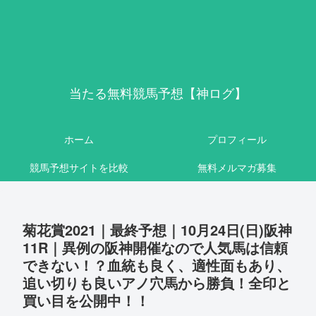
当たる無料競馬予想【神ログ】
ホーム
プロフィール
競馬予想サイトを比較
無料メルマガ募集
菊花賞2021｜最終予想｜10月24日(日)阪神
11R｜異例の阪神開催なので人気馬は信頼
できない！？血統も良く、適性面もあり、
追い切りも良いアノ穴馬から勝負！全印と
買い目を公開中！！