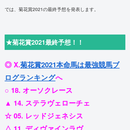
では、菊花賞2021の最終予想を発表します。
★菊花賞2021最終予想！！
◎ X.
菊花賞2021本命馬は最強競馬ブ
ログランキング
へ
○ 18. オーソクレース
▲ 14. ステラヴェローチェ
☆ 05. レッドジェネシス
△ 11. ディヴァインラヴ