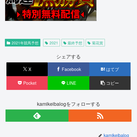
2021年競馬予想
2021
最終予想
菊花賞
シェアする
X
Facebook
はてブ
Pocket
LINE
コピー
kamikeibalogをフォローする
kamikeibalog