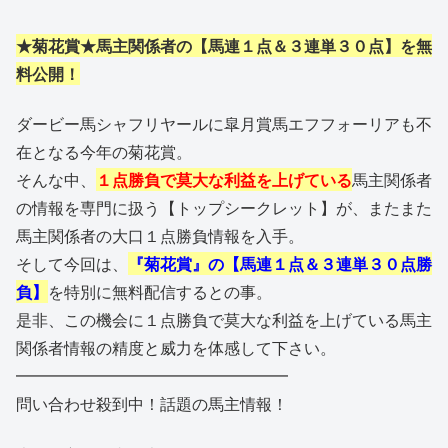
★菊花賞★馬主関係者の【馬連１点＆３連単３０点】を無
料公開！
ダービー馬シャフリヤールに皐月賞馬エフフォーリアも不
在となる今年の菊花賞。
そんな中、
１点勝負で莫大な利益を上げている
馬主関係者
の情報を専門に扱う【トップシークレット】が、またまた
馬主関係者の大口１点勝負情報を入手。
そして今回は、
『菊花賞』の【馬連１点＆３連単３０点勝
負】
を特別に無料配信するとの事。
是非、この機会に１点勝負で莫大な利益を上げている馬主
関係者情報の精度と威力を体感して下さい。
━━━━━━━━━━━━━━━━━
問い合わせ殺到中！話題の馬主情報！