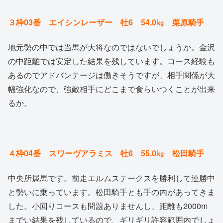
３枠03番 エイシンレーザー 牡6 54.0㎏ 栗原騎手
地元勢の中では当馬が大将なのではないでしょうか。金沢
の中距離では安定した結果を残しています。コース経験も
あるのでアドバンテージは働きそうですが、相手関係が大
幅強化なので、強敵相手にどこまで食らいつくことが出来
るか。
４枠04番 スワーヴアラミス 牡6 55.0㎏ 松田騎手
中央所属馬です。前走エルムステークスを勝利して連勝中
と勢いに乗っています。松田騎手とも手の内があってきま
した。小回りコースも問題ありませんし、距離も2000m
までい結果を残しているので、ギリギリ許容範囲内でしょ