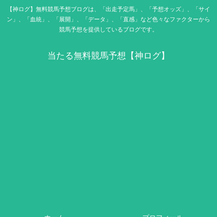
【神ログ】無料競馬予想ブログは、「出走予定馬」、「予想オッズ」、「サイ
ン」、「血統」、「展開」、「データ」、「直感」など色々なファクターから
競馬予想を提供しているブログです。
当たる無料競馬予想【神ログ】