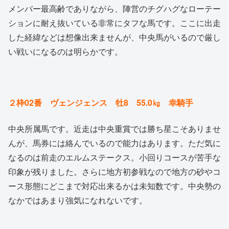
メンバー最高齢でありながら、陣営のチグハグなローテー
ションに耐え抜いている非常にタフな馬です。ここに出走
した経緯などは想像出来ませんが、中央馬がいるので厳し
い戦いになるのは明らかです。
２枠02番 ヴェンジェンス 牡8 55.0㎏ 幸騎手
中央所属馬です。近走は中央重賞では勝ち星こそありませ
んが、馬券には絡んでいるので能力はあります。ただ気に
なるのは前走のエルムステークス。小回りコースが苦手な
印象が残りました。さらに地方初参戦なので地方の砂やコ
ース形態にどこまで対応出来るかは未知数です。中央勢の
なかではあまり強気になれないです。