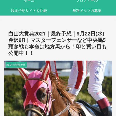
ホーム
プロフィール
競馬予想サイトを比較
無料メルマガ募集
白山大賞典2021｜最終予想｜9月22日(水)
金沢8R｜マスターフェンサーなど中央馬5
頭参戦も本命は地方馬から！印と買い目も
公開中！！
2021年競馬予想