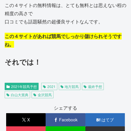
この４サイトの無料情報は、とても無料とは思えない程の
精度の高さで
口コミでも話題騒然の超優良サイトなんです。
この４サイトがあれば競馬でしっかり儲けられそうです
ね。
それでは！
2021年競馬予想
2021
地方競馬
最終予想
白山大賞典
金沢競馬
シェアする
X
Facebook
はてブ