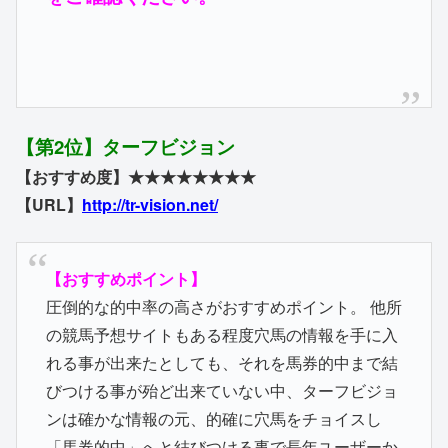
【第2位】ターフビジョン
【おすすめ度】★★★★★★★★
【URL】
http://tr-vision.net/
【おすすめポイント】
圧倒的な的中率の高さがおすすめポイント。 他所
の競馬予想サイトもある程度穴馬の情報を手に入
れる事が出来たとしても、それを馬券的中まで結
びつける事が殆ど出来ていない中、ターフビジョ
ンは確かな情報の元、的確に穴馬をチョイスし
「馬券的中」へと結びつける事で長年ユーザーか