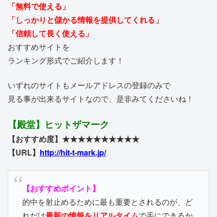
「無料で使える」
「しっかりと儲かる情報を提供してくれる」
「信頼して長く使える」
おすすめサイトを
ランキング形式でご紹介します！
いずれのサイトもメールアドレスの登録のみで
見る事が出来るサイトなので、是非みてくださいね！
【殿堂】ヒットザマーク
【おすすめ度】★★★★★★★★★★
【URL】
http://hit-t-mark.jp/
【おすすめポイント】
的中を射止めるために最も重要とされるのが、ど
れだけ
最新の情報をリアルタイム
で手にできるか