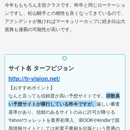
今年ももちろん主役クラスです。昨年と同じローテーショ
ンですし、松山騎手との相性も良くなってきているので、
アクシデントが無ければマーキュリーカップに続き白山大
賞典も連覇の可能性が高いです。
サイト名 ターフビジョン
http://tr-vision.net/
【おすすめポイント】
なんと言っても信頼度が高い予想サイトです。
胡散臭
い予想サイトが横行している昨今ですが、
厳しい審査
基準があり、信頼のあるサイトのみに許可が降りる
Yahoo!ウォレットを業界初導入、iBOOKやkindleで競
馬情報サイトとしては初電子書籍を出版という普通の