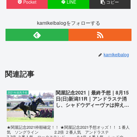
Pocket
LINE
コピー
kamikeibalogをフォローする
kamikeibalog
関連記事
関屋記念2021｜最終予想｜8月15
2021年競馬予想
日(日)新潟11R｜アンドラステ消
し、シャドウディーヴァは抑えま
で、本命はアノ実力馬から勝負！
全印と買い目を公開中！！
★関屋記念2021枠順確定！！ ★関屋記念2021予想オッズ！！ １番人
気 ソングライン 2.2倍 ２番人気 アンドラステ
7.7倍 ３番人気 ロータスランド 9.1倍 ４番人気 シャドウデ