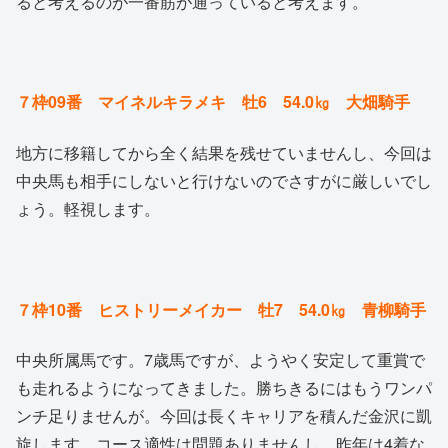
ると考えるのが一番筋が通っていると考えます。
７枠09番 マイネルキラメキ 牡6 54.0㎏ 大畑騎手
地方に移籍してから全く結果を残せていませんし、今回は
中央馬も相手にしないと行けないのでさすがに厳しいでし
ょう。軽視します。
７枠10番 ヒストリーメイカー 牡7 54.0㎏ 青柳騎手
中央所属馬です。7歳馬ですが、ようやく安定して重賞で
も走れるようになってきました。勝ちきるにはもうワンパ
ンチ足りませんが。今回は長くキャリアを積んだ金沢に凱
旋します。コース適性は問題ありませんし、昨年は4着な