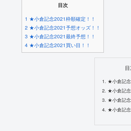
目次
1 ★小倉記念2021枠順確定！！
2 ★小倉記念2021予想オッズ！！
3 ★小倉記念2021最終予想！！
4 ★小倉記念2021買い目！！
目
★小倉記念
★小倉記念
★小倉記念
★小倉記念