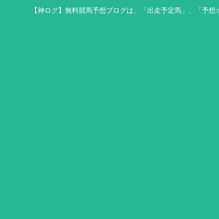
【神ログ】無料競馬予想ブログは、「出走予定馬」、「予想