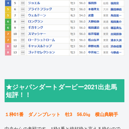
★ジャパンダートダービー2021出走馬
短評！！
１枠01番 ダノンブレット 牡3 56.0㎏ 横山典騎手
中央からの参戦です。1枠1番と絶好枠と言える枠なので