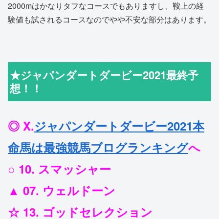
2000mはかなりタフなコースでもありますし、鞍上の経
験値も試されるコースなのでやや不安な部分はあります。
★ジャパンダートダービー2021最終予
想！！
◎ X.
ジャパンダートダービー2021本
命馬は最強競馬ブログランキング
へ
○ 10. スマッシャー
▲ 07. ウェルドーン
☆ 13. ゴッドセレクション