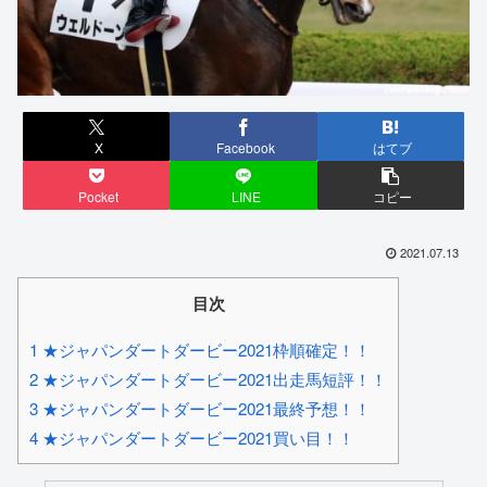
X
Facebook
はてブ
Pocket
LINE
コピー
2021.07.13
目次
1 ★ジャパンダートダービー2021枠順確定！！
2 ★ジャパンダートダービー2021出走馬短評！！
3 ★ジャパンダートダービー2021最終予想！！
4 ★ジャパンダートダービー2021買い目！！