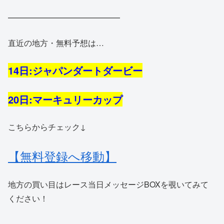
━━━━━━━━━━━━━━
直近の地方・無料予想は…
14日:ジャパンダートダービー
20日:マーキュリーカップ
こちらからチェック↓
【無料登録へ移動】
地方の買い目はレース当日メッセージBOXを覗いてみて
ください！