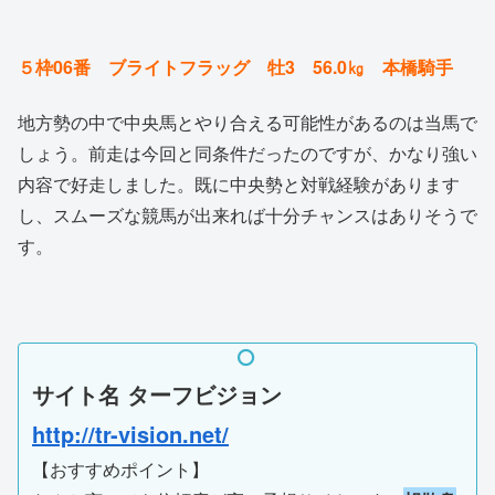
５枠06番 ブライトフラッグ 牡3 56.0㎏ 本橋騎手
地方勢の中で中央馬とやり合える可能性があるのは当馬で
しょう。前走は今回と同条件だったのですが、かなり強い
内容で好走しました。既に中央勢と対戦経験があります
し、スムーズな競馬が出来れば十分チャンスはありそうで
す。
サイト名 ターフビジョン
http://tr-vision.net/
【おすすめポイント】