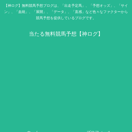
【神ログ】無料競馬予想ブログは、「出走予定馬」、「予想オッズ」、「サイ
ン」、「血統」、「展開」、「データ」、「直感」など色々なファクターから
競馬予想を提供しているブログです。
当たる無料競馬予想【神ログ】