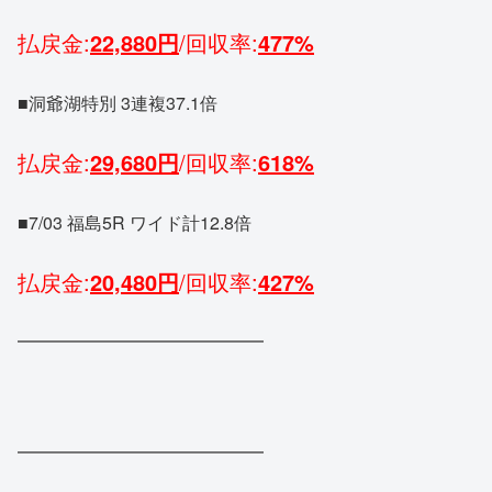
払戻金:
22,880円
/回収率:
477%
■洞爺湖特別 3連複37.1倍
払戻金:
29,680円
/回収率:
618%
■7/03 福島5R ワイド計12.8倍
払戻金:
20,480円
/回収率:
427%
━━━━━━━━━━━━━━
━━━━━━━━━━━━━━