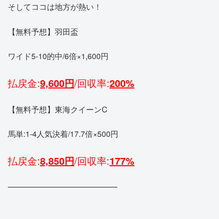
そしてココは地方が熱い！
【無料予想】羽田盃
ワイド5-10的中/6倍×1,600円
払戻金:
9,600円
/回収率:
200%
【無料予想】東海クイーンC
馬単:1-4人気決着/17.7倍×500円
払戻金:
8,850円
/回収率:
177%
━━━━━━━━━━━━━━