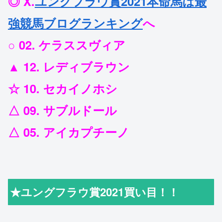
◎ X.
ユングフラウ賞2021本命馬は最
強競馬ブログランキング
へ
○ 02. ケラススヴィア
▲ 12. レディブラウン
☆ 10. セカイノホシ
△ 09. サブルドール
△ 05. アイカプチーノ
★ユングフラウ賞2021買い目！！