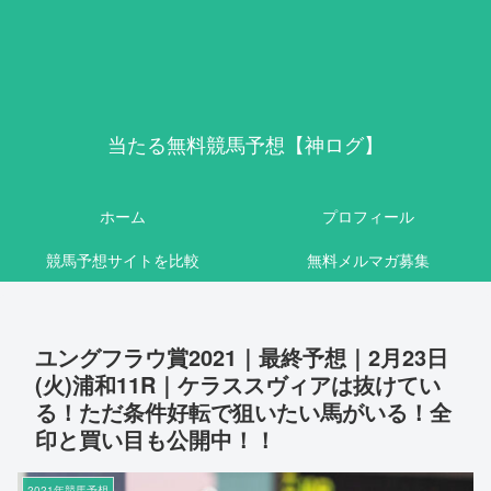
当たる無料競馬予想【神ログ】
ホーム
プロフィール
競馬予想サイトを比較
無料メルマガ募集
ユングフラウ賞2021｜最終予想｜2月23日
(火)浦和11R｜ケラススヴィアは抜けてい
る！ただ条件好転で狙いたい馬がいる！全
印と買い目も公開中！！
2021年競馬予想