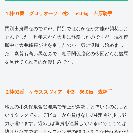
１枠01番 グロリオーソ 牝3 54.0㎏ 吉原騎手
門別出身馬なのですが、門別ではなかなか才能が開花しま
せんでした。昨年末から大井に移籍したのですが、現在連
勝中と大井移籍が功を奏したのか一気に活躍し始めまし
た。素質も高い馬なので、相手関係強化の今回どんな競馬
を見せてくれるのか楽しみです。
２枠02番 ケラススヴィア 牝3 56.0㎏ 森騎手
地元の小久保厩舎管理馬で鞍上が森騎手と怖いものなしと
いうタッグです。デビューから負けなしの4連勝と少し能
力が違います。近2走は重賞を連勝しているのでここでは
抜けた存在です。トップハンデの56.0㎏をこなせれるかが