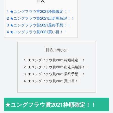
目次
1 ★ユングフラウ賞2021枠順確定！！
2 ★ユングフラウ賞2021出走馬短評！！
3 ★ユングフラウ賞2021最終予想！！
4 ★ユングフラウ賞2021買い目！！
目次
★ユングフラウ賞2021枠順確定！！
★ユングフラウ賞2021出走馬短評！！
★ユングフラウ賞2021最終予想！！
★ユングフラウ賞2021買い目！！
★ユングフラウ賞2021枠順確定！！