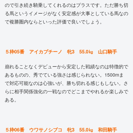
ので引き続き騎乗してくれるのはプラスです。ただ勝ち切
る馬というイメージがなく安定感が大事としている馬なの
で複勝圏内ならといった評価で良いでしょう。
５枠05番 アイカプチーノ 牝3 55.0㎏ 山口騎手
崩れることなくデビューから安定した戦績なのは特徴的で
あるものの、秀でている強さは感じられない。1500mま
で対応可能なのは心強いが、勝ち切れる感じもしない。さ
らに相手関係強化の一戦なのでどこまでやれるか楽しみで
ある。
５枠06番 ウワサノシブコ 牝3 55.0㎏ 和田騎手