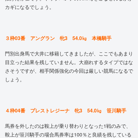
カギになるでしょう。
３枠03番 アングラン 牝3 54.0㎏ 本橋騎手
門別出身馬で大井に移籍してきましたが、ここでもあまり
目立った結果を残していません。大崩れするタイプではな
さそうですが、相手関係強化の今回は厳しい競馬になるで
しょう。
４枠04番 プレストレジーナ 牝3 54.0㎏ 笹川騎手
馬券を外したのは鞍上が乗り替わりとなった1戦のみで、
鞍上が笹川騎手の場合馬券率は100％と良績を残している