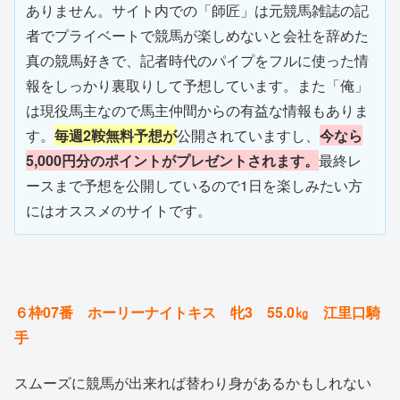
ありません。サイト内での「師匠」は元競馬雑誌の記
者でプライベートで競馬が楽しめないと会社を辞めた
真の競馬好きで、記者時代のパイプをフルに使った情
報をしっかり裏取りして予想しています。また「俺」
は現役馬主なので馬主仲間からの有益な情報もありま
す。
毎週2鞍無料予想が
公開されていますし、
今なら
5,000円分のポイントがプレゼントされます。
最終レ
ースまで予想を公開しているので1日を楽しみたい方
にはオススメのサイトです。
６枠07番 ホーリーナイトキス 牝3 55.0㎏ 江里口騎
手
スムーズに競馬が出来れば替わり身があるかもしれない