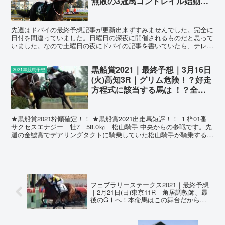
無敗の3冠馬コントレイル始動！
亡き父の後継者として負けられな
い！隠れた穴馬を探し出せ！？現
先週はドバイの最終予想記事が更新出来ずすみませんでした。完全に
時点での本命馬と穴馬候補を発
日付を間違っていました。日曜日の深夜に開催されるものだと思って
表！
いました。なので土曜日の夜にドバイの記事を書いていたら、テレビ
でドバイの映像が流れて愕然としました・・・。次からしっ...
黒船賞2021｜最終予想｜3月16日
2021年競馬予想
(火)高知3R｜グリム危険！？好走
方程式に該当する馬は ！？全印
と買い目も公開中！！
★黒船賞2021枠順確定！！ ★黒船賞2021出走馬短評！！ １枠01番
サクセスエナジー 牡7 58.0㎏ 松山騎手 中央からの参戦です。先
週の金鯱賞でデアリングタクトに騎乗していた松山騎手が騎乗するの
ですが、以前に騎乗経験があるのでこの...
フェブラリーステークス2021｜最終予想
｜2月21日(日)東京11R｜角居調教師、最
後のGⅠへ！本命馬はこの舞台だからこ
そ狙いたいアノ馬から勝負！全印と買い
目を公開中！！