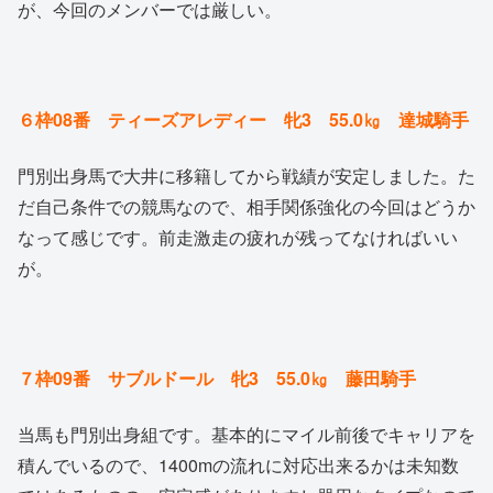
が、今回のメンバーでは厳しい。
６枠08番 ティーズアレディー 牝3 55.0㎏ 達城騎手
門別出身馬で大井に移籍してから戦績が安定しました。た
だ自己条件での競馬なので、相手関係強化の今回はどうか
なって感じです。前走激走の疲れが残ってなければいい
が。
７枠09番 サブルドール 牝3 55.0㎏ 藤田騎手
当馬も門別出身組です。基本的にマイル前後でキャリアを
積んでいるので、1400mの流れに対応出来るかは未知数