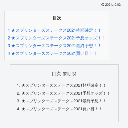
2021.10.02
目次
1 ★スプリンターズステークス2021枠順確定！！
2 ★スプリンターズステークス2021予想オッズ！！
3 ★スプリンターズステークス2021最終予想！！
4 ★スプリンターズステークス2021買い目！！
目次
★スプリンターズステークス2021枠順確定！！
★スプリンターズステークス2021予想オッズ！！
★スプリンターズステークス2021最終予想！！
★スプリンターズステークス2021買い目！！