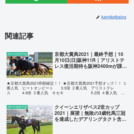
kamikeibalog
関連記事
京都大賞典2021｜最終予想｜10
2021年競馬予想
月10日(日)阪神11R｜アリストテ
レス復活期待も阪神2400mが課
題！？コース実績があるアノ馬か
ら勝負！全印と買い目を公開
★京都大賞典2021枠順確定！！ ★京都大賞典2021予想オッズ！！ １
中！！
番人気 ヒートオンビート 3.5倍 ２番人気 アリストテレ
ス 4.9倍 ３番人気 キセキ 5.2倍 ４番人気 ア
イアンバローズ 6.6倍 ５番人気 ...
クイーンエリザベス2世カップ
2021年競馬予想
2021｜展望｜無敗の3歳牝馬三冠
を達成したデアリングタクト含む
4頭が香港の頂きに挑む！現時点
での本命候補を公開中！！