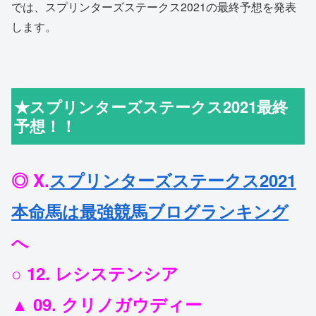
では、スプリンターズステークス2021の最終予想を発表
します。
★スプリンターズステークス2021最終
予想！！
◎ X.
スプリンターズステークス2021
本命馬は最強競馬ブログランキング
へ
○ 12. レシステンシア
▲ 09. クリノガウディー