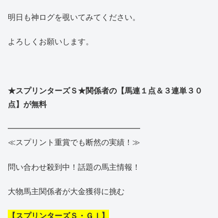
明日も神ログを覗いてみてください。
よろしくお願いします。
★スプリンターズＳ★関係者の【馬連１点＆３連単３０
点】が無料
━━━━━━━━━━━━━━━━━
≪スプリント重賞でも断然の実績！≫
問い合わせ殺到中！話題の馬主情報！
大物馬主関係者が大金獲得に挑む
【スプリンターズＳ・ＧＩ】