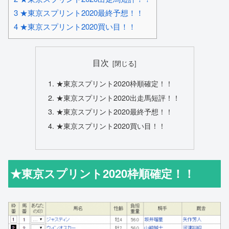
3 ★東京スプリント2020最終予想！！
4 ★東京スプリント2020買い目！！
目次
★東京スプリント2020枠順確定！！
★東京スプリント2020出走馬短評！！
★東京スプリント2020最終予想！！
★東京スプリント2020買い目！！
★東京スプリント2020枠順確定！！