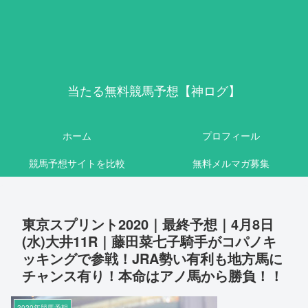
当たる無料競馬予想【神ログ】
ホーム
プロフィール
競馬予想サイトを比較
無料メルマガ募集
東京スプリント2020｜最終予想｜4月8日
(水)大井11R｜藤田菜七子騎手がコパノキ
ッキングで参戦！JRA勢い有利も地方馬に
チャンス有り！本命はアノ馬から勝負！！
2020年競馬予想