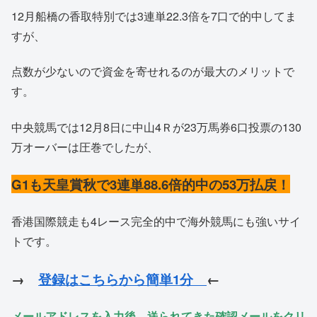
12月船橋の香取特別では3連単22.3倍を7口で的中してま
すが、
点数が少ないので資金を寄せれるのが最大のメリットで
す。
中央競馬では12月8日に中山4Ｒが23万馬券6口投票の130
万オーバーは圧巻でしたが、
G1も天皇賞秋で3連単88.6倍的中の53万払戻！
香港国際競走も4レース完全的中で海外競馬にも強いサイ
トです。
→
登録はこちらから簡単1分
←
メールアドレスを入力後、送られてきた確認メールをクリ