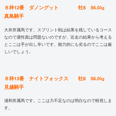
８枠12番 ダノングット 牡8 56.0㎏
真島騎手
大井所属馬です。スプリント戦は結果を残しているコース
なので適性面は問題ないのですが、近走の結果から考える
とここは手が出し辛いです。能力的にも劣るのでここは厳
しいでしょう。
８枠13番 ナイトフォックス 牡8 56.0㎏
見越騎手
浦和所属馬です。ここは力不足なのは明白なので軽視しま
す。