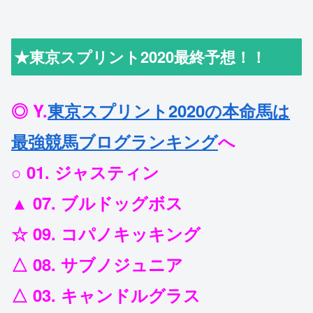
★東京スプリント2020最終予想！！
◎ Y.
東京スプリント2020の本命馬は
最強競馬ブログランキング
へ
○ 01. ジャスティン
▲ 07. ブルドッグボス
☆ 09. コパノキッキング
△ 08. サブノジュニア
△ 03. キャンドルグラス