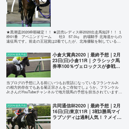
★黒潮盃2020枠順確定！！ ★読売レディス杯2020出走馬短評！！ １
枠01番 アベニンドリーム 牡3 57.0㎏ 的場騎手 北海道からの
遠征馬です。前走の王冠賞は2着でしたが、北海優駿を制している馬
なので実力的には上位です。今回主戦の...
小倉大賞典2020｜最終予想｜2月
2020年競馬予想
23日(日)小倉11R｜クラシック馬
券率100％ヴェロックスが参戦！
川田騎手の遠征の意図を読み解
く！？本命はアノ馬で勝負！！
当ブログの予想に入る前にいつもお世話になっているフランケルJr.
の相方的存在でもある菊正宗さんをご存知でしょうか。フランケル
Jr.さんのYouTubeチャンネルで地方競馬の予想を担当されています。
以前にも視聴者の方の反響に応えて『菊正宗の競...
共同通信杯2020｜最終予想｜2月
2020年競馬予想
16日(日)東京11R｜3戦3勝馬マイ
ラブソディは過剰人気！？メイチ
感の強いアノ馬を本命で勝負！！