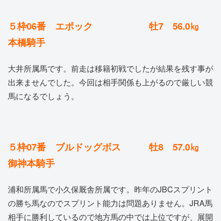
５枠06番 エポック 牡7 56.0㎏
本橋騎手
大井所属馬です。前走は移籍初戦でしたが結果を残す事が
出来ませんでした。今回は相手関係も上がるので厳しい競
馬になるでしょう。
５枠07番 ブルドッグボス 牡8 57.0㎏
御神本騎手
浦和所属馬で小久保厩舎所属です。昨年のJBCスプリント
の勝ち馬なのでスプリント能力は問題ありません。JRA馬
相手に勝利しているので地方馬の中では上位ですが、展開