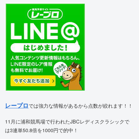
レープロ
では強力な情報があるから点数が絞れます！！
11月に浦和競馬場で行われたJBCレディスクラシックで
は3連単50.8倍を1000円で的中！