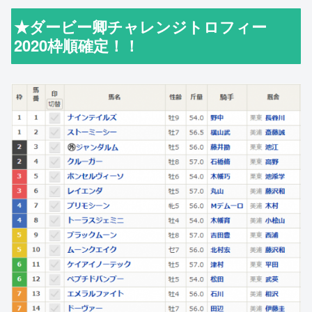
★ダービー卿チャレンジトロフィー
2020枠順確定！！