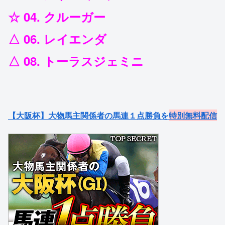
☆ 04. クルーガー
△ 06. レイエンダ
△ 08. トーラスジェミニ
【大阪杯】大物馬主関係者の馬連１点勝負を
特別無料配信