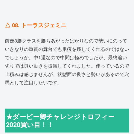
△ 08. トーラスジェミニ
前走3勝クラスを勝ちあがったばかりなので勢いにのって
いきなりの重賞の舞台でも爪痕を残してくれるのではない
でしょうか。中1週なので中間は軽めでしたが、最終追い
切りでは良い動きを披露してくれました。使っているので
上積みは感じませんが、状態面の良さと勢いがあるので穴
馬として注目したいです。
★ダービー卿チャレンジトロフィー
2020買い目！！