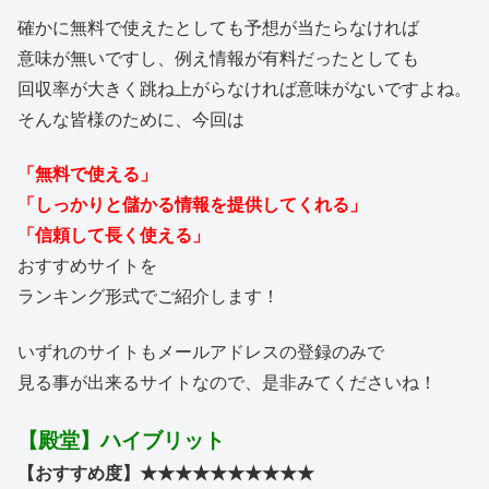
確かに無料で使えたとしても予想が当たらなければ
意味が無いですし、例え情報が有料だったとしても
回収率が大きく跳ね上がらなければ意味がないですよね。
そんな皆様のために、今回は
「無料で使える」
「しっかりと儲かる情報を提供してくれる」
「信頼して長く使える」
おすすめサイトを
ランキング形式でご紹介します！
いずれのサイトもメールアドレスの登録のみで
見る事が出来るサイトなので、是非みてくださいね！
【殿堂】ハイブリット
【おすすめ度】★★★★★★★★★★