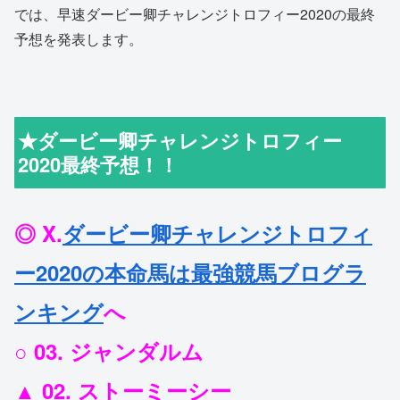
では、早速ダービー卿チャレンジトロフィー2020の最終
予想を発表します。
★ダービー卿チャレンジトロフィー
2020最終予想！！
◎ X.
ダービー卿チャレンジトロフィ
ー2020の本命馬は最強競馬ブログラ
ンキング
へ
○ 03. ジャンダルム
▲ 02. ストーミーシー