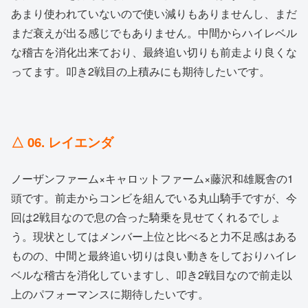
あまり使われていないので使い減りもありませんし、まだ
まだ衰えが出る感じでもありません。中間からハイレベル
な稽古を消化出来ており、最終追い切りも前走より良くな
ってます。叩き2戦目の上積みにも期待したいです。
△ 06. レイエンダ
ノーザンファーム×キャロットファーム×藤沢和雄厩舎の1
頭です。前走からコンビを組んでいる丸山騎手ですが、今
回は2戦目なので息の合った騎乗を見せてくれるでしょ
う。現状としてはメンバー上位と比べると力不足感はある
ものの、中間と最終追い切りは良い動きをしておりハイレ
ベルな稽古を消化していますし、叩き2戦目なので前走以
上のパフォーマンスに期待したいです。