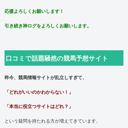
応援よろしくお願いします！
引き続き神ログをよろしくお願いします。
口コミで話題騒然の競馬予想サイト
昨今、競馬情報サイトが乱立しすぎて、
「どれがいいのかわからない！」
「本当に役立つサイトはどれ？」
という疑問を持たれる方が増えてきています。