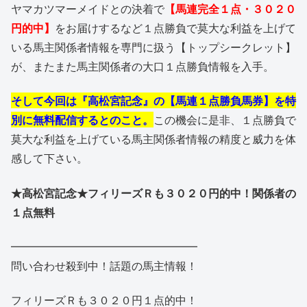
ヤマカツマーメイドとの決着で
【馬連完全１点・３０２０
円的中】
をお届けするなど１点勝負で莫大な利益を上げて
いる馬主関係者情報を専門に扱う【トップシークレット】
が、またまた馬主関係者の大口１点勝負情報を入手。
そして今回は『高松宮記念』の【馬連１点勝負馬券】を特
別に無料配信するとのこと。
この機会に是非、１点勝負で
莫大な利益を上げている馬主関係者情報の精度と威力を体
感して下さい。
★高松宮記念★フィリーズＲも３０２０円的中！関係者の
１点無料
━━━━━━━━━━━━━━━━━
問い合わせ殺到中！話題の馬主情報！
フィリーズＲも３０２０円１点的中！