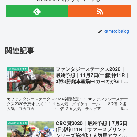
kamikeibalog
関連記事
ファンタジーステークス2020｜
2020年競馬予想
最終予想｜11月7日(土)阪神11R｜
3戦3勝熊本産駒ヨカヨカがGⅠに
向けて阪神1600mに挑むも課題山
積・・・全印と買い目を公開
★ファンタジーステークス2020枠順確定！！ ★ファンタジーステー
中！！
クス2020予想オッズ！！ １番人気 メイケイエール 2.7倍 ２番
人気 ヨカヨカ 4.1倍 ３番人気 サルビア 6.6
倍 ４番人気 ミニーアイル 7....
CBC賞2020｜最終予想｜7月5日
2020年競馬予想
(日)阪神11R｜サマースプリント
シリーズ第2戦！人気馬アウィル