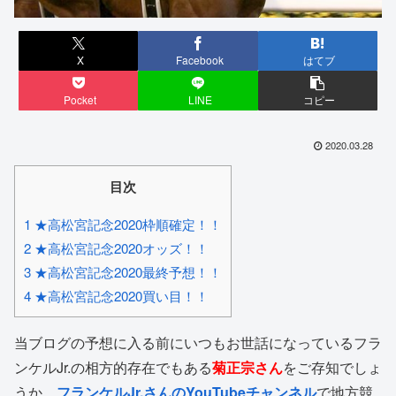
X
Facebook
はてブ
Pocket
LINE
コピー
2020.03.28
目次
1 ★高松宮記念2020枠順確定！！
2 ★高松宮記念2020オッズ！！
3 ★高松宮記念2020最終予想！！
4 ★高松宮記念2020買い目！！
当ブログの予想に入る前にいつもお世話になっているフラ
ンケルJr.の相方的存在でもある
菊正宗さん
をご存知でしょ
うか。
フランケルJr.さんのYouTubeチャンネル
で地方競