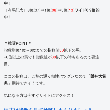
中！
［有馬記念］8位(37)⇒1位(
08
)⇒3位(
13
)
ワイド6.9倍的
中！
＊推奨POINT＊
指数順位1位～6位までの指数値
30
以下の馬。
※6位以上の馬でも指数値が
30
以下の時もあるので要注
目。
ココの指数は、ご覧の通り相性バツグンなので「
阪神大賞
典
」期待できそうです。
気になる方は今すぐサイトにアクセス！
週末は指数を見て検証しまくりましょう。