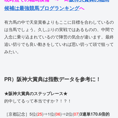
候補は最強競馬ブログランキング
へ
有力馬の中で天皇賞春よりもここに目標を合わしているの
は当馬でしょう。久しぶりの実戦ではあるものの、中間で
入念に乗り込まれているので陣営の気合が違います。最終
追い切りでも良い動きをしていれば思い切って頭で狙って
みたい。
PR）阪神大賞典は指数データを参考に！
★阪神大賞典のステップレース★
的中してるって本当ですか？！？！
［京都記念］5位(
25
)⇒1位(
06
)⇒2位(
07
)
3連単170.6倍的