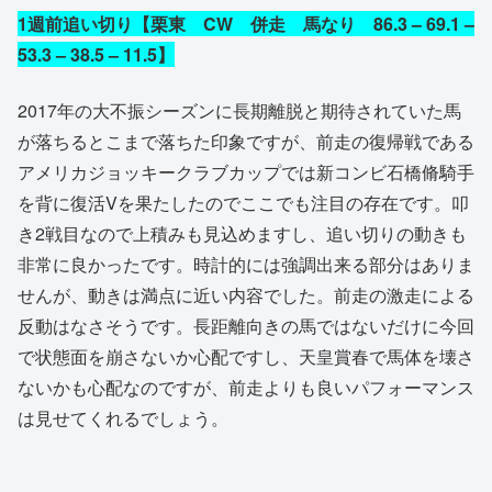
1週前追い切り【栗東 CW 併走 馬なり 86.3 – 69.1 –
53.3 – 38.5 – 11.5】
2017年の大不振シーズンに長期離脱と期待されていた馬
が落ちるとこまで落ちた印象ですが、前走の復帰戦である
アメリカジョッキークラブカップでは新コンビ石橋脩騎手
を背に復活Vを果たしたのでここでも注目の存在です。叩
き2戦目なので上積みも見込めますし、追い切りの動きも
非常に良かったです。時計的には強調出来る部分はありま
せんが、動きは満点に近い内容でした。前走の激走による
反動はなさそうです。長距離向きの馬ではないだけに今回
で状態面を崩さないか心配ですし、天皇賞春で馬体を壊さ
ないかも心配なのですが、前走よりも良いパフォーマンス
は見せてくれるでしょう。