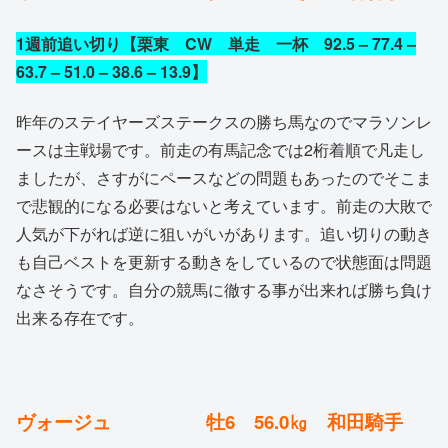
1週前追い切り【栗東 CW 単走 一杯 92.5 – 77.4 –
63.7 – 51.0 – 38.6 – 13.9】
昨年のステイヤーズステークスの勝ち馬なのでマラソンレ
ースは主戦場です。前走の有馬記念では2桁着順で凡走し
ましたが、さすがにペースなどの問題もあったのでそこま
で悲観的になる必要はないと考えています。前走の大敗で
人気が下がれば逆に狙いがいがあります。追い切りの動き
も自己ベストを更新する動きをしているので状態面は問題
なさそうです。自分の競馬に徹する事が出来れば勝ち負け
出来る存在です。
ヴォージュ 牡6 56.0㎏ 和田騎手