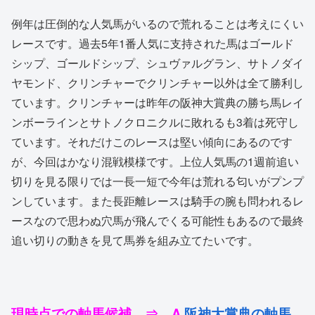
例年は圧倒的な人気馬がいるので荒れることは考えにくい
レースです。過去5年1番人気に支持された馬はゴールド
シップ、ゴールドシップ、シュヴァルグラン、サトノダイ
ヤモンド、クリンチャーでクリンチャー以外は全て勝利し
ています。クリンチャーは昨年の阪神大賞典の勝ち馬レイ
ンボーラインとサトノクロニクルに敗れるも3着は死守し
ています。それだけこのレースは堅い傾向にあるのです
が、今回はかなり混戦模様です。上位人気馬の1週前追い
切りを見る限りでは一長一短で今年は荒れる匂いがプンプ
ンしています。また長距離レースは騎手の腕も問われるレ
ースなので思わぬ穴馬が飛んでくる可能性もあるので最終
追い切りの動きを見て馬券を組み立てたいです。
現時点での軸馬候補 ⇒ A.
阪神大賞典の軸馬