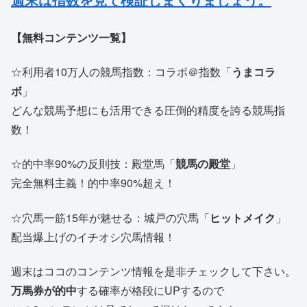
【無料コンテンツ一覧】
☆利用者10万人の競馬指数：コラボ＠指数「
うまコラ
ボ
」
どんな競馬予想にも活用できる圧倒的精度を誇る競馬指
数！
☆的中率90%の反則技：殿堂馬「
競馬の殿堂
」
完全無料主義！的中率90%超え！
☆穴馬一筋15年が魅せる：城戸の穴馬「
ヒットメイク
」
配当爆上げのイチオシ穴馬情報！
週末はココのコンテンツ情報を是非チェックして下さい。
万馬券が的中
する確率が格段にUPするので