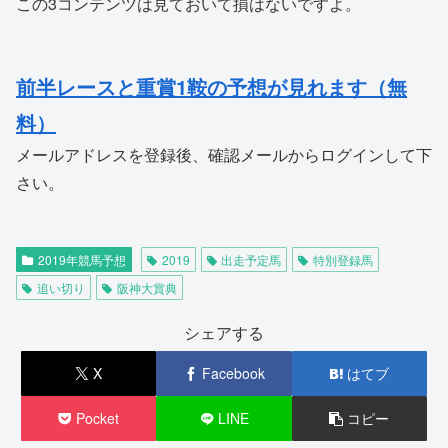
この3コンテンツは見ておいて損はないですよ。
前半レースと重賞1鞍の予想が見れます（無
料）
メールアドレスを登録後、確認メールからログインして下
さい。
2019年競馬予想
2019
出走予定馬
特別登録馬
追い切り
阪神大賞典
シェアする
X
Facebook
はてブ
Pocket
LINE
コピー