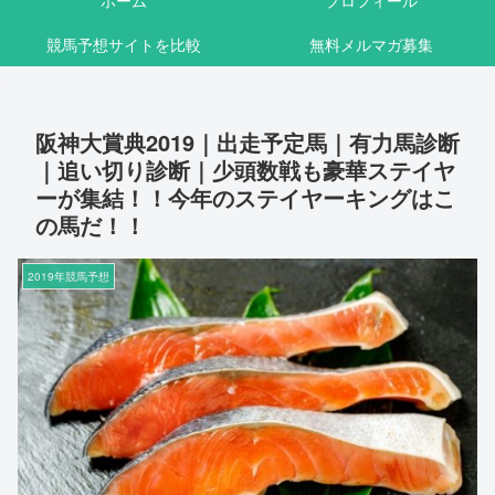
ホーム
プロフィール
競馬予想サイトを比較
無料メルマガ募集
阪神大賞典2019｜出走予定馬｜有力馬診断
｜追い切り診断｜少頭数戦も豪華ステイヤ
ーが集結！！今年のステイヤーキングはこ
の馬だ！！
2019年競馬予想