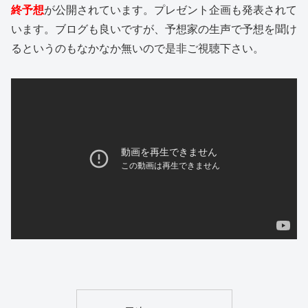
終予想
が公開されています。プレゼント企画も発表されて
います。ブログも良いですが、予想家の生声で予想を聞け
るというのもなかなか無いので是非ご視聴下さい。