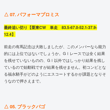
△ 07. パフォーマプロミス
最終追い切り【栗東CW 単走 83.5-67.0-52.1-37.9-
12.4】
前走の有馬記念は大敗しましたが、このメンバーなら能力
的には上位ではないでしょうか。GⅠレースでは全く結果
を残せていないものの、GⅠ以外ではしっかり結果を残し
ているので始動戦ですが結果を残せません。初コンビとな
る福永騎手がどのようにエスコートするかが課題となりそ
うなので押さえまで。
△ 05. ブラックバゴ