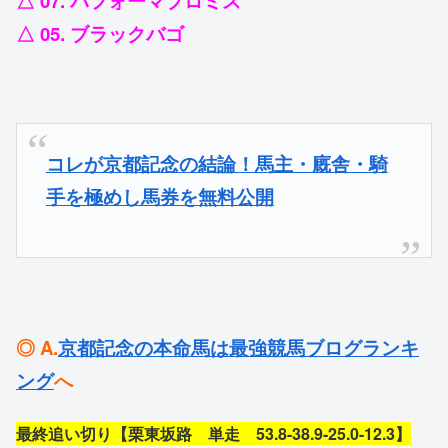
△ 07. パフォーマプロミス
△ 05. ブラックバゴ
コレが京都記念の結論！馬主・廐舎・騎
手を極めし馬券を無料公開
◎ A.
京都記念の本命馬は最強競馬ブログランキ
ング
へ
最終追い切り【栗東坂路 単走 53.8-38.9-25.0-12.3】