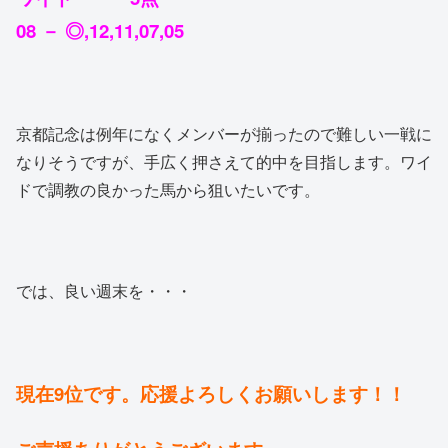
08 － ◎,12,11,07,05
京都記念は例年になくメンバーが揃ったので難しい一戦に
なりそうですが、手広く押さえて的中を目指します。ワイ
ドで調教の良かった馬から狙いたいです。
では、良い週末を・・・
現在9位です。応援よろしくお願いします！！