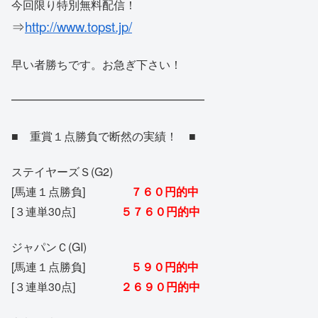
今回限り特別無料配信！
⇒
http://www.topst.jp/
早い者勝ちです。お急ぎ下さい！
━━━━━━━━━━━━━━━━━
■ 重賞１点勝負で断然の実績！ ■
ステイヤーズＳ(G2)
[馬連１点勝負]
７６０円的中
[３連単30点]
５７６０円的中
ジャパンＣ(GI)
[馬連１点勝負]
５９０円的中
[３連単30点]
２６９０円的中