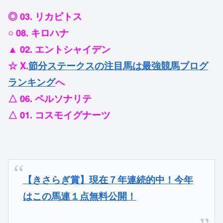
◎ 03. リカビトス
○ 08. キロハナ
▲ 02. エントシャイデン
☆ X.
節分ステークスの注目馬は最強競馬ブログ
ランキング
へ
△ 06. ペルソナリテ
△ 01. コスモイグナーツ
【きさらぎ賞】現在７年連続的中！今年
はこの馬連１点無料公開！