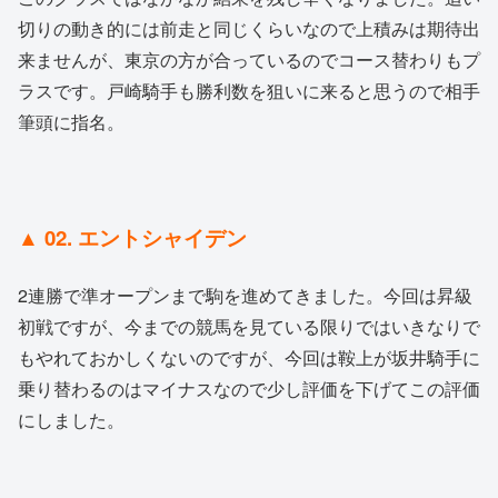
切りの動き的には前走と同じくらいなので上積みは期待出
来ませんが、東京の方が合っているのでコース替わりもプ
ラスです。戸崎騎手も勝利数を狙いに来ると思うので相手
筆頭に指名。
▲ 02. エントシャイデン
2連勝で準オープンまで駒を進めてきました。今回は昇級
初戦ですが、今までの競馬を見ている限りではいきなりで
もやれておかしくないのですが、今回は鞍上が坂井騎手に
乗り替わるのはマイナスなので少し評価を下げてこの評価
にしました。