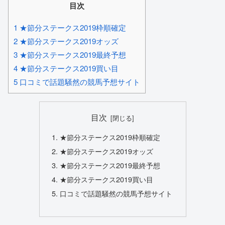
目次
1 ★節分ステークス2019枠順確定
2 ★節分ステークス2019オッズ
3 ★節分ステークス2019最終予想
4 ★節分ステークス2019買い目
5 口コミで話題騒然の競馬予想サイト
目次
★節分ステークス2019枠順確定
★節分ステークス2019オッズ
★節分ステークス2019最終予想
★節分ステークス2019買い目
口コミで話題騒然の競馬予想サイト