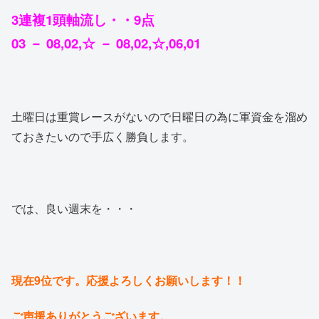
3連複1頭軸流し・・9点
03 － 08,02,☆ － 08,02,☆,06,01
土曜日は重賞レースがないので日曜日の為に軍資金を溜め
ておきたいので手広く勝負します。
では、良い週末を・・・
現在9位です。応援よろしくお願いします！！
ご声援ありがとうございます。