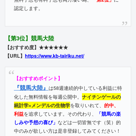
認定します。
【第3位】競馬大陸
【おすすめ度】★★★★★★
【URL】
https://www.kb-tairiku.net/
【おすすめポイント】
『競馬大陸』
は58週連続的中している利益に特
化した無料情報を毎週公開中。
ナイチンゲールの
統計学×メンデルの生物学
を取りいれて、
的中、
利益
を追求しています。その代わり、
「競馬の楽
しみや予想の喜び」
などは一切皆無です（笑）的
中のみが欲しい方は是非登録してみてください！