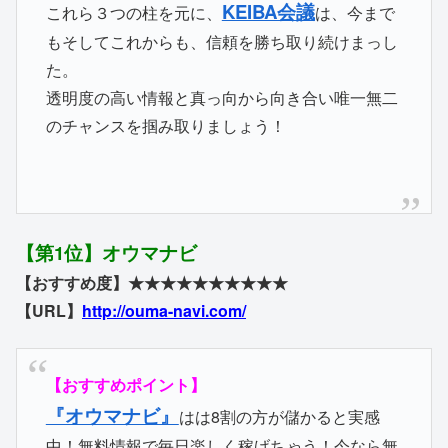
KEIBA会議
これら３つの柱を元に、
は、今まで
もそしてこれからも、信頼を勝ち取り続けまっし
た。
透明度の高い情報と真っ向から向き合い唯一無二
のチャンスを掴み取りましょう！
【第1位】オウマナビ
【おすすめ度】★★★★★★★★★★
【URL】
http://ouma-navi.com/
【おすすめポイント】
『オウマナビ』
はは8割の方が儲かると実感
中！無料情報で毎日楽しく稼げちゃう！今なら無