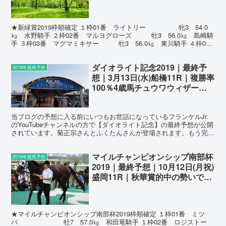
勝負！！
★新緑賞2019枠順確定 １枠01番 ライトリー 牝3 54.0
㎏ 水野騎手 ２枠02番 マルヨグローズ 牡3 56.0㎏ 島崎騎
手 ３枠03番 マグマミキサー 牡3 56.0㎏ 東川騎手 ４枠04
番 ニューホープ 牡...
ダイオライト記念2019｜最終予
2019年競馬予想
想｜3月13日(水)船橋11R｜複勝率
100％4歳馬チュウワウィザード
が登場、穴馬を絡めて高配当を狙
う！！
当ブログの予想に入る前にいつもお世話になっているフランケルJr.
のYouTubeチャンネルの方で【ダイオライト記念】の最終予想が公開
されています。菊正宗さんとふくたんさんが登場されます。もう完全
に地方競馬予想トリオですね（笑）三矢の教えでは...
マイルチャンピオンシップ南部杯
2019年競馬予想
2019｜最終予想｜10月12日(月祝)
盛岡11R｜秋華賞的中の勢いで勝
負、本命は中央馬のアノ馬で地方
馬も絡めて勝負！！
★マイルチャンピオンシップ南部杯2019枠順確定 １枠01番 ミツ
バ 牡7 57.0㎏ 和田竜騎手 １枠02番 ロジストー