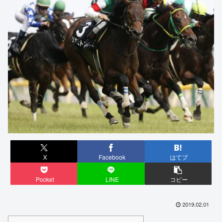
X
Facebook
はてブ
Pocket
LINE
コピー
2019.02.01