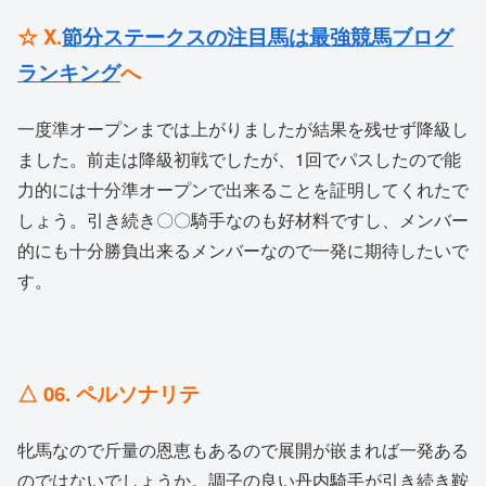
☆ X.
節分ステークスの注目馬は最強競馬ブログ
ランキング
へ
一度準オープンまでは上がりましたが結果を残せず降級し
ました。前走は降級初戦でしたが、1回でパスしたので能
力的には十分準オープンで出来ることを証明してくれたで
しょう。引き続き〇〇騎手なのも好材料ですし、メンバー
的にも十分勝負出来るメンバーなので一発に期待したいで
す。
△ 06. ペルソナリテ
牝馬なので斤量の恩恵もあるので展開が嵌まれば一発ある
のではないでしょうか。調子の良い丹内騎手が引き続き鞍