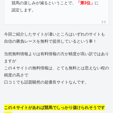
競馬の楽しみが減るということで、
「第3位」
に
認定します。
今回ご紹介したサイトが凄いところはいずれのサイトも
自信の勝負レースを無料で提供しているという事！
当然無料情報よりは有料情報の方が精度が高い訳ではあり
ますが
この４サイトの無料情報は、とても無料とは思えない程の
精度の高さで
口コミでも話題騒然の超優良サイトなんです。
この４サイトがあれば競馬でしっかり儲けられそうです