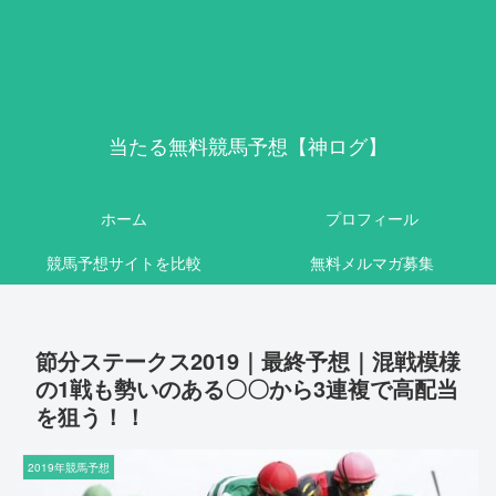
当たる無料競馬予想【神ログ】
ホーム
プロフィール
競馬予想サイトを比較
無料メルマガ募集
節分ステークス2019｜最終予想｜混戦模様
の1戦も勢いのある〇〇から3連複で高配当
を狙う！！
2019年競馬予想