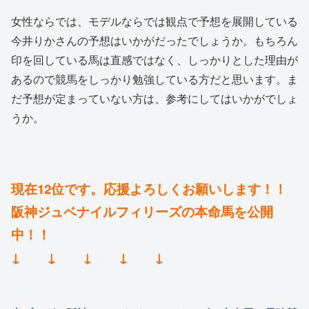
女性ならでは、モデルならでは観点で予想を展開している
今井りかさんの予想はいかがだったでしょうか。もちろん
印を回している馬は直感ではなく、しっかりとした理由が
あるので競馬をしっかり勉強している方だと思います。ま
だ予想が定まっていない方は、参考にしてはいかがでしょ
うか。
現在12位です。応援よろしくお願いします！！
阪神ジュベナイルフィリーズの本命馬を公開
中！！
↓ ↓ ↓ ↓ ↓