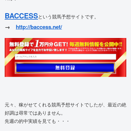
BACCESS
という競馬予想サイトです。
→
http://baccess.net/
元々、稼がせてくれる競馬予想サイトでしたが、最近の絶
好調は尋常ではありません。
先週の的中実績を見ても・・・