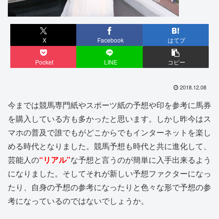
X
Facebook
はてブ
Pocket
LINE
コピー
2018.12.08
今までは競馬専門紙やスポーツ紙の予想や印を参考に馬券
を購入している方も多かったと思います。しかし昨今はス
マホの普及で誰でもがどこからでもインターネットを楽し
める時代となりました。競馬予想も時代と共に進化して、
芸能人の
“リアル”
な予想と言うのが簡単に入手出来るよう
になりました。そしてそれが新しい予想ファクターになっ
たり、自身の予想の参考になったりと色々な形で予想の参
考になっているのではないでしょうか。