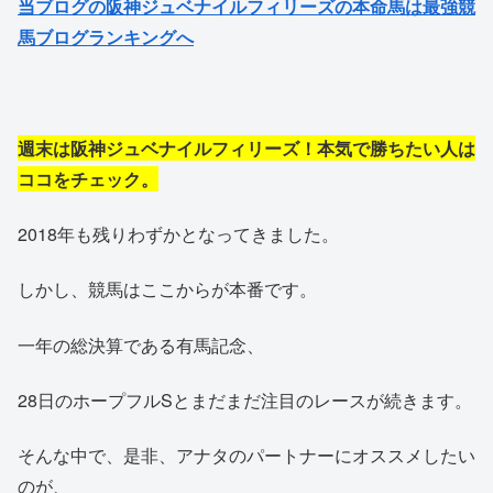
当ブログの阪神ジュベナイルフィリーズの本命馬は最強競
馬ブログランキングへ
週末は阪神ジュベナイルフィリーズ！本気で勝ちたい人は
ココをチェック。
2018年も残りわずかとなってきました。
しかし、競馬はここからが本番です。
一年の総決算である有馬記念、
28日のホープフルSとまだまだ注目のレースが続きます。
そんな中で、是非、アナタのパートナーにオススメしたい
のが、