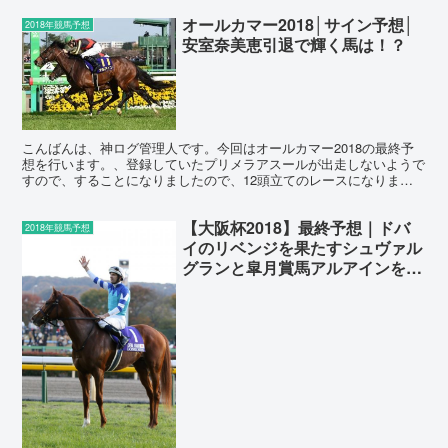
オールカマー2018│サイン予想│
2018年競馬予想
安室奈美恵引退で輝く馬は！？
こんばんは、神ログ管理人です。今回はオールカマー2018の最終予
想を行います。、登録していたプリメラアスールが出走しないようで
すので、することになりましたので、12頭立てのレースになりまし
た。 オールカマー2018枠順確定 1枠01番 アル...
【大阪杯2018】最終予想｜ドバ
2018年競馬予想
イのリベンジを果たすシュヴァル
グランと皐月賞馬アルアインを軸
に3連複4点勝負！！