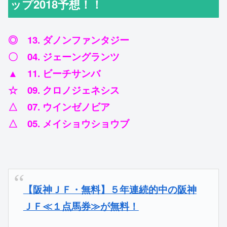
ップ2018予想！！
◎ 13. ダノンファンタジー
〇 04. ジェーングランツ
▲ 11. ビーチサンバ
☆ 09. クロノジェネシス
△ 07. ウインゼノビア
△ 05. メイショウショウブ
【阪神ＪＦ・無料】５年連続的中の阪神
ＪＦ≪１点馬券≫が無料！