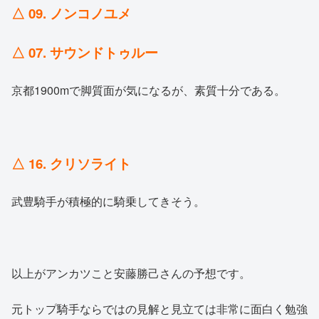
△ 09. ノンコノユメ
△ 07. サウンドトゥルー
京都1900mで脚質面が気になるが、素質十分である。
△ 16. クリソライト
武豊騎手が積極的に騎乗してきそう。
以上がアンカツこと安藤勝己さんの予想です。
元トップ騎手ならではの見解と見立ては非常に面白く勉強