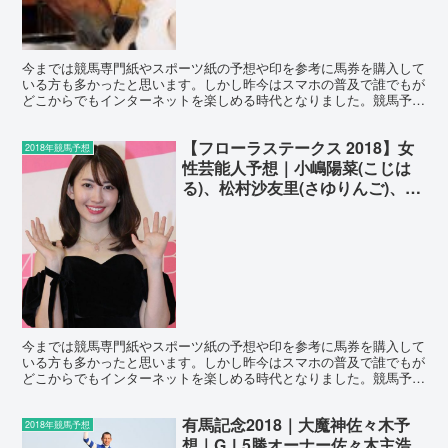
今までは競馬専門紙やスポーツ紙の予想や印を参考に馬券を購入して
いる方も多かったと思います。しかし昨今はスマホの普及で誰でもが
どこからでもインターネットを楽しめる時代となりました。競馬予想
も時代と共に進化して、芸能人の“リアル”な予想と言うの...
【フローラステークス 2018】女
2018年競馬予想
性芸能人予想｜小嶋陽菜(こじは
る)、松村沙友里(さゆりんご)、天
童なこの本命馬は！？衝撃の穴馬
を選んださゆりんごの本命馬は2
桁人気の馬！！
今までは競馬専門紙やスポーツ紙の予想や印を参考に馬券を購入して
いる方も多かったと思います。しかし昨今はスマホの普及で誰でもが
どこからでもインターネットを楽しめる時代となりました。競馬予想
も時代と共に進化して、芸能人の“リアル”な予想と言うの...
有馬記念2018｜大魔神佐々木予
2018年競馬予想
想｜GⅠ5勝オーナー佐々木主浩