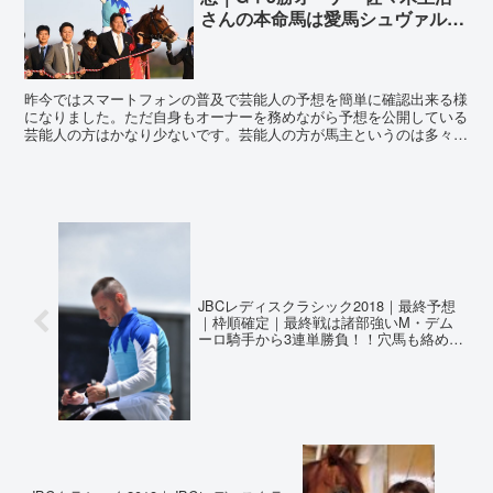
さんの本命馬は愛馬シュヴァルグ
ランから勝負！！
昨今ではスマートフォンの普及で芸能人の予想を簡単に確認出来る様
になりました。ただ自身もオーナーを務めながら予想を公開している
芸能人の方はかなり少ないです。芸能人の方が馬主というのは多々見
かけるのですが、GⅠオーナーと言うのも珍しいです。そん...
JBCレディスクラシック2018｜最終予想
｜枠順確定｜最終戦は諸部強いM・デム
ーロ騎手から3連単勝負！！穴馬も絡めて
3連単16点で勝負！！