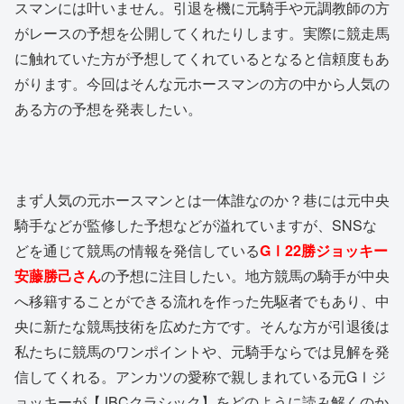
スマンには叶いません。引退を機に元騎手や元調教師の方
がレースの予想を公開してくれたりします。実際に競走馬
に触れていた方が予想してくれているとなると信頼度もあ
がります。今回はそんな元ホースマンの方の中から人気の
ある方の予想を発表したい。
まず人気の元ホースマンとは一体誰なのか？巷には元中央
騎手などが監修した予想などが溢れていますが、SNSな
どを通じて競馬の情報を発信している
GⅠ22勝ジョッキー
安藤勝己さん
の予想に注目したい。地方競馬の騎手が中央
へ移籍することができる流れを作った先駆者でもあり、中
央に新たな競馬技術を広めた方です。そんな方が引退後は
私たちに競馬のワンポイントや、元騎手ならでは見解を発
信してくれる。アンカツの愛称で親しまれている元GⅠジ
ョッキーが【JBCクラシック】をどのように読み解くのか