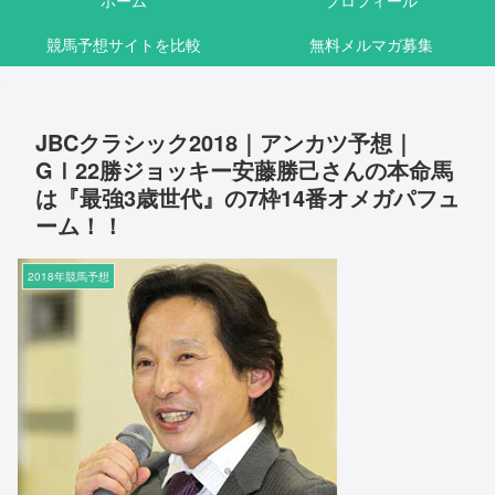
ホーム
プロフィール
競馬予想サイトを比較
無料メルマガ募集
JBCクラシック2018｜アンカツ予想｜
GⅠ22勝ジョッキー安藤勝己さんの本命馬
は『最強3歳世代』の7枠14番オメガパフュ
ーム！！
2018年競馬予想