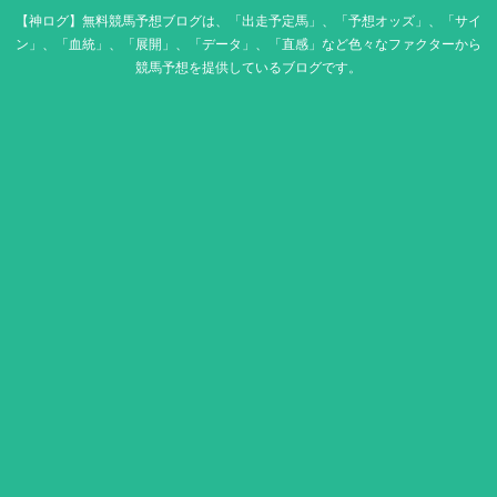
【神ログ】無料競馬予想ブログは、「出走予定馬」、「予想オッズ」、「サイ
ン」、「血統」、「展開」、「データ」、「直感」など色々なファクターから
競馬予想を提供しているブログです。