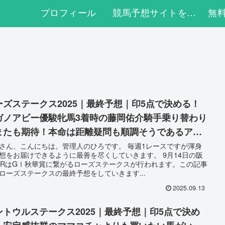
プロフィール
競馬予想サイトを比較
無
ーズステークス2025｜最終予想｜印5点で決める！
ガノアビー優駿牝馬3着時の藤岡佑介騎手乗り替わり
またも期待！本命は距離疑問も順調そうであるアノ
で勝負！
さん、こんにちは。管理人のひろです。 毎週1レースですが渾身
想をお届けできるように最善を尽くしていきます。 9月14日の阪
1RはGⅠ秋華賞に繋がるローズステークスが行われます。この記事
ローズステークスの最終予想をしていきます...
2025.09.13
ントウルステークス2025｜最終予想｜印5点で決め