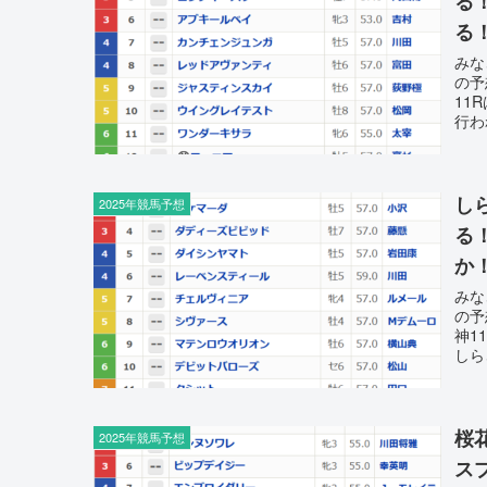
る
る
みな
の予
11
行わ
し
2025年競馬予想
る
か
負
みな
の予
神1
しら
桜
2025年競馬予想
ス