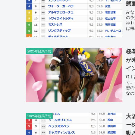
態
みな
の予
神1
は桜
桜
2025年競馬予想
が
イ
GⅠ
く。
想の
なの
大
2025年競馬予想
ー
動