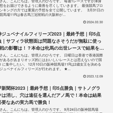
さん、こんにちは。管理人のひろです。 毎週1レースですが渾身
想をお届けできるように最善を尽くしていきます。 最強競馬ブロ
ンキングの方では重賞の予想を全て公開しています。 3月31日の
競馬場11Rは春古馬三冠初戦の大阪杯が...
2024.03.30
神ジュベナイルフィリーズ2023｜最終予想｜印5点
負｜サフィラ状態面は問題なさそうだが無駄に使っ
1戦の影響は！？本命は牝馬の出世レースで結果を残
たアノ馬で勝負！
さん、こんにちは。管理人のひろです。 日曜日は香港で香港国際
があるがあまりオッズ的にはおいしいレースとは思えないので国
Ⅰに集中したい。 12月10日の阪神競馬場11Rは2歳女王を決める
ジュベナイルフィリーズが行われます。 ★...
2023.12.09
戸新聞杯2023｜最終予想｜印5点勝負｜サトノグラ
ツは消し、穴は遠征を選んだアノ馬で！本命は結果
必要なあの実力馬で勝負！
さん、こんにちは。管理人のひろです。 9月24日の阪神競馬場