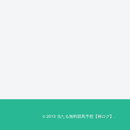
© 2013 当たる無料競馬予想【神ログ】.