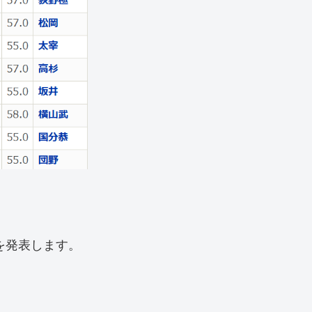
を発表します。