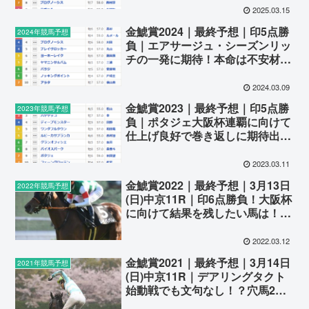
に向けてのステップであるアノ馬
2025.03.15
で勝負！
金鯱賞2024｜最終予想｜印5点勝
2024年競馬予想
負｜エアサージュ・シーズンリッ
チの一発に期待！本命は不安材料
が少ないアノ馬から勝負！
2024.03.09
金鯱賞2023｜最終予想｜印5点勝
2023年競馬予想
負｜ポタジェ大阪杯連覇に向けて
仕上げ良好で巻き返しに期待出来
る！？本命は乗り替わりで巻き返
し濃厚のアノ馬から勝負！
2023.03.11
金鯱賞2022｜最終予想｜3月13日
2022年競馬予想
(日)中京11R｜印6点勝負！大阪杯
に向けて結果を残したい馬は！？
本命はメイチに近い状態のアノ馬
から勝負！
2022.03.12
金鯱賞2021｜最終予想｜3月14日
2021年競馬予想
(日)中京11R｜デアリングタクト
始動戦でも文句なし！？穴馬2頭
を紹介！全印と買い目を公開