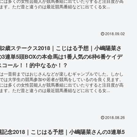
には多くの女性芸能人が競馬番組に出ていたりすると注目度が高
ます。ただ昔と違うのは最近競馬番組などに出てくる女...
2018.09.02
潟2歳ステークス2018｜こじはる予想｜小嶋陽菜さ
の3連単5頭BOXの本命馬は1番人気の6枠6番ケイデ
スコール！！的中なるか！？
は一昔前まではおじさんなどが楽しむギャンブルでした。しかし
では大学生の競馬参加や若者が競馬をしているのを良く見ます。
には多くの女性芸能人が競馬番組に出ていたりすると注目度が高
ます。ただ昔と違うのは最近競馬番組などに出てくる女...
2018.08.26
幌記念2018｜こじはる予想｜小嶋陽菜さんの3連単5