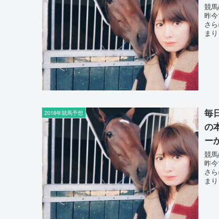
競馬
昨今
さら
まり
毎
2018年競馬予想
の
ー
競馬
昨今
さら
まり