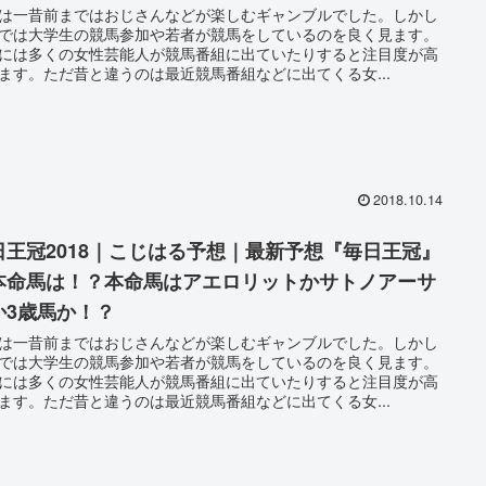
は一昔前まではおじさんなどが楽しむギャンブルでした。しかし
では大学生の競馬参加や若者が競馬をしているのを良く見ます。
には多くの女性芸能人が競馬番組に出ていたりすると注目度が高
ます。ただ昔と違うのは最近競馬番組などに出てくる女...
2018.10.14
日王冠2018｜こじはる予想｜最新予想『毎日王冠』
本命馬は！？本命馬はアエロリットかサトノアーサ
か3歳馬か！？
は一昔前まではおじさんなどが楽しむギャンブルでした。しかし
では大学生の競馬参加や若者が競馬をしているのを良く見ます。
には多くの女性芸能人が競馬番組に出ていたりすると注目度が高
ます。ただ昔と違うのは最近競馬番組などに出てくる女...