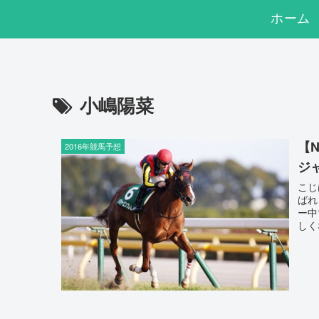
ホーム
小嶋陽菜
【
2016年競馬予想
ジ
こじ
ばれ
ー中
しく