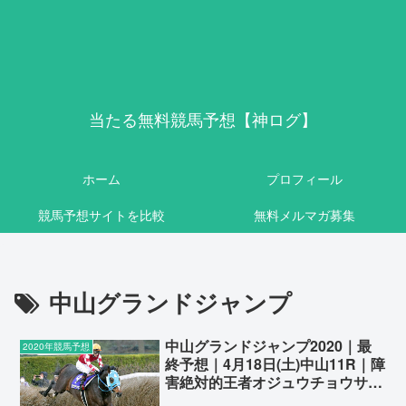
当たる無料競馬予想【神ログ】
ホーム
プロフィール
競馬予想サイトを比較
無料メルマガ募集
中山グランドジャンプ
中山グランドジャンプ2020｜最
2020年競馬予想
終予想｜4月18日(土)中山11R｜障
害絶対的王者オジュウチョウサン
が登場！面白いメンバーが揃った