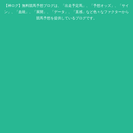
【神ログ】無料競馬予想ブログは、「出走予定馬」、「予想オッズ」、「サイ
ン」、「血統」、「展開」、「データ」、「直感」など色々なファクターから
競馬予想を提供しているブログです。