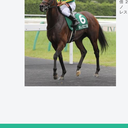
倍 
ノ 
レス