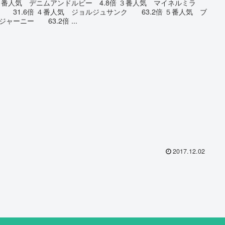
２番人気 デニムアンドルビー 4.8倍 ３番人気 マイネルミラ
31.6倍 ４番人気 ジョルジュサンク 63.2倍 ５番人気 ブ
ジャーニー 63.2倍 ...
2017.12.02