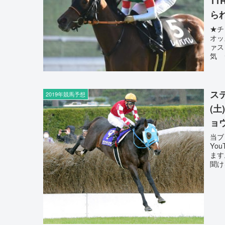
1
ら
★チ
オッ
ァス
気 
ス
2019年競馬予想
(
ョ
勝
当ブ
Yo
ます
聞け