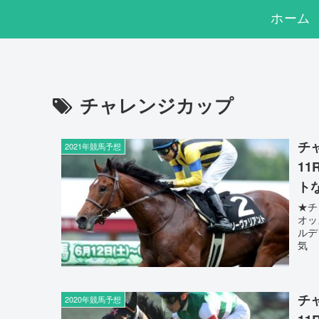
ホーム
チャレンジカップ
チ
2021年競馬予想
1
ト
印
★チ
オッ
ルデ
気 
チ
2020年競馬予想