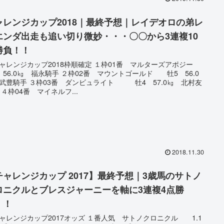
ャレンジカップ2018｜最終予想｜レイデオロの弟レ
エンダ出走も追い切り微妙・・・〇〇から3連複10
勝負！！
ャレンジカップ2018枠順確定 １枠01番 マルターズアポジー
 56.0㎏ 福永騎手 ２枠02番 マウントゴールド 牡5 56.0
武豊騎手 ３枠03番 ダンビュライト 牡4 57.0㎏ 北村友
 ４枠04番 マイネルフ...
2018.11.30
チャレンジカップ 2017】最終予想｜3歳馬のサトノ
ロニクルとブレスジャーニーを軸に3連複4点勝
！！
ャレンジカップ2017オッズ １番人気 サトノクロニクル 1.1