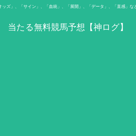
オッズ」、「サイン」、「血統」、「展開」、「データ」、「直感」な
当たる無料競馬予想【神ログ】