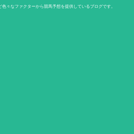
ど色々なファクターから競馬予想を提供しているブログです。