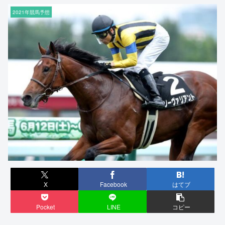
2021年競馬予想
X
Facebook
はてブ
Pocket
LINE
コピー