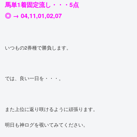
馬単1着固定流し・・・5点
◎ → 04,11,01,02,07
いつもの2券種で勝負します。
では、良い一日を・・・。
また上位に返り咲けるように頑張ります。
明日も神ログを覗いてみてください。