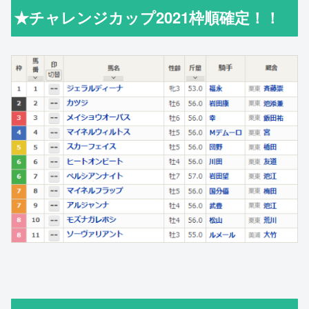
★チャレンジカップ2021枠順確定！！