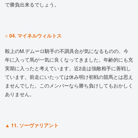
で勝負出来るでしょう。
○ 04. マイネルウィルトス
鞍上のM.デムーロ騎手の不調具合が気になるものの、今
年に入って馬が一気に良くなってきました。年齢的にも充
実期に入ったと考えています。近2走は強敵相手に善戦し
ています。前走にいたっては休み明け初戦の競馬とは思え
ませんでした。このメンバーなら勝ち負けしてもおかしく
ありません。
▲ 11. ソーヴァリアント