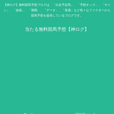
【神ログ】無料競馬予想ブログは、「出走予定馬」、「予想オッズ」、「サイ
ン」、「血統」、「展開」、「データ」、「直感」など色々なファクターから
競馬予想を提供しているブログです。
当たる無料競馬予想【神ログ】