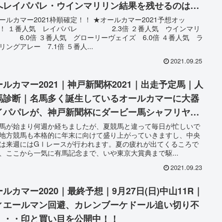
へレイパパレ・ウインマリリン結果を残せるのはア
馬！？全印と買い目を公開中！！
ールカマー2021枠順確定！！ ★オールカマー2021予想オッ
！ １番人気 レイパパレ 2.3倍 ２番人気 ウインマリ
 6.0倍 ３番人気 グローリーヴェイズ 6.0倍 ４番人気 ラ
リングアレー 7.1倍 ５番人...
2021.09.25
ールカマー2021｜神戸新聞杯2021｜出走予定馬｜人
馬診断｜名馬多く誕生しているオールカマーに大器
イパパレが、神戸新聞杯にダービー馬シャフリヤー
が登場！現時点での本命候補を公開中！！
馬が始まり何週か経ちましたが、夏競馬と違って毎日が忙しいで
地方競馬も本格的に年末に向けて盛り上がっていきますし、中央
は来週にはGⅠレースが行われます。夏の疲れが出てくるころで
、ここから一気に有馬記念まで、いや東京大賞典まで駆...
2021.09.23
ルカマー2020｜最終予想｜9月27日(日)中山11R｜
ィエールマン回避、カレンブーケドール追い切り不
・・・印と買い目を公開中！！