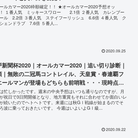
ールカマー2020枠順確定！！ ★オールカマー2020予想オッ
！ １番人気 ミッキースワロー 2.1倍 ２番人気 カレンブー
ール 2.2倍 ３番人気 ステイフーリッシュ 6.6倍 ４番人気 ク
シェンドラブ 7.6倍 ５番人...
2020.09.25
戸新聞杯2020｜オールカマー2020｜追い切り診断｜
順｜無敗の二冠馬コントレイル、天皇賞・春連覇フ
エールマンが登場もどちらも前哨戦・・・現時点で
本命候補を公開中！！
は忙しかったです。週末の中央予想はいつも通りなのですが、月
が祝日で3日間開催となり、地方重賞もそれに合わせてか面白いレ
が続いたのでヘトヘトです。来週には秋GⅠ戦線が始まるのでそ
ろ波に乗っておきたいです。 今週はいよいよGⅠ級...
2020.09.22