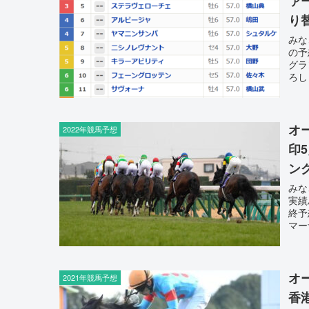
ァ
り
みな
の予
グラ
ろし
オー
2022年競馬予想
印
ン
で
みな
実績
終予
マー
オー
2021年競馬予想
香