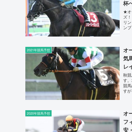
杯
ノ
★オ
ズ！
リン
ンブ
オ
2021年競馬予想
気
レ
ル
秋競
す。
競馬
すが
オー
2020年競馬予想
フ
安