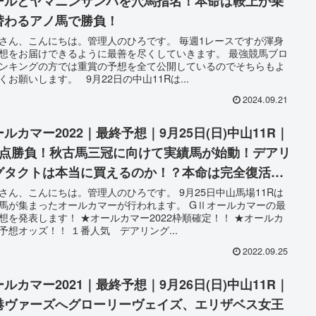
ールとヤマニンサンパを穴馬指名！本命は鞍上が乗
替わるアノ馬で勝負！
さん、こんにちは。管理人のひろです。 毎週1レースですが渾身
想をお届けできるように最善を尽くしていきます。 最強競馬ブロ
ンキングの方では重賞の予想を全て公開しているのでそちらもよ
くお願いします。 9月22日の中山11Rは...
2024.09.21
ルカマー2022｜最終予想｜9月25日(日)中山11R｜
5点勝負！秋古馬三冠に向けて実績馬が始動！デアリ
グタクトは本当に買えるのか！？本命は完全復活ま
あと少しのアノ馬から勝負！
さん、こんにちは。管理人のひろです。 9月25日中山馬場11Rは
馬が集まったオールカマーが行われます。 GⅡオールカマーの最
想を発表します！ ★オールカマー2022枠順確定！！ ★オールカ
予想オッズ！！ １番人気 デアリング...
2022.09.25
ルカマー2021｜最終予想｜9月26日(日)中山11R｜
港ヴァーズへグローリーヴェイズ、エリザベス女王