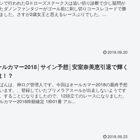
ンで行われたGⅡローズステークスは追い切り診断で少し疑問が
たダノンファンタジーがゴール前に刺し切りコースレコードで勝
ました。さすが2歳女王と思えるレースぶりでした。...
2019.09.20
ールカマー2018│サイン予想│安室奈美恵引退で輝く
は！？
ばんは、神ログ管理人です。今回はオールカマー2018の最終予想
います。、登録していたプリメラアスールが出走しないようです
、することになりましたので、12頭立てのレースになりました。
ルカマー2018枠順確定 1枠01番 アル...
2018.09.23