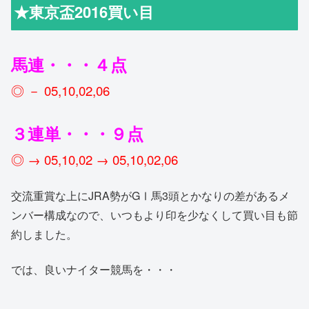
★東京盃2016買い目
馬連・・・４点
◎ － 05,10,02,06
３連単・・・９点
◎ → 05,10,02 → 05,10,02,06
交流重賞な上にJRA勢がGⅠ馬3頭とかなりの差があるメ
ンバー構成なので、いつもより印を少なくして買い目も節
約しました。
では、良いナイター競馬を・・・