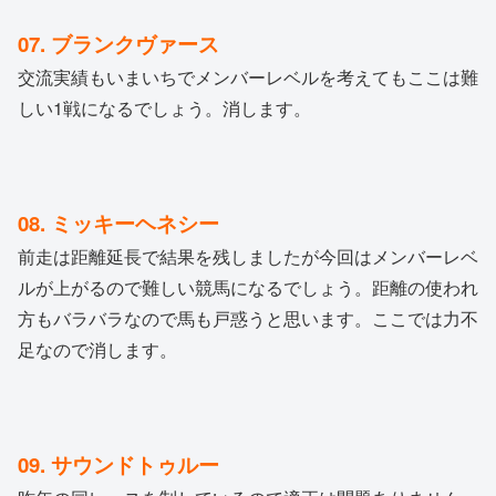
07. ブランクヴァース
交流実績もいまいちでメンバーレベルを考えてもここは難
しい1戦になるでしょう。消します。
08. ミッキーヘネシー
前走は距離延長で結果を残しましたが今回はメンバーレベ
ルが上がるので難しい競馬になるでしょう。距離の使われ
方もバラバラなので馬も戸惑うと思います。ここでは力不
足なので消します。
09. サウンドトゥルー