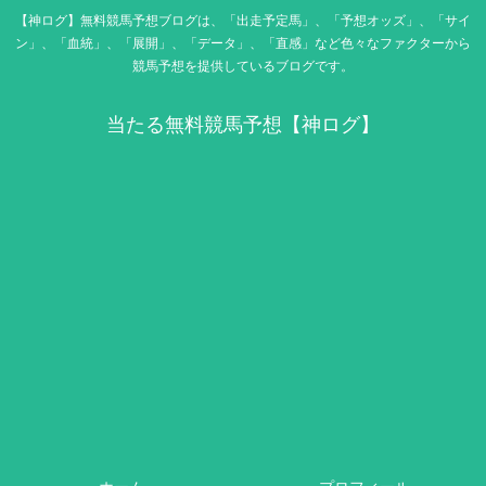
【神ログ】無料競馬予想ブログは、「出走予定馬」、「予想オッズ」、「サイ
ン」、「血統」、「展開」、「データ」、「直感」など色々なファクターから
競馬予想を提供しているブログです。
当たる無料競馬予想【神ログ】