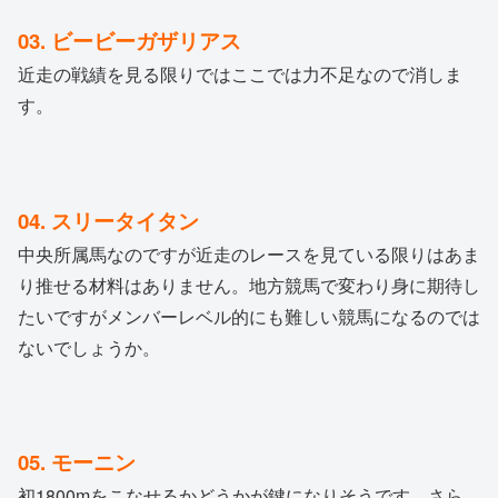
03. ビービーガザリアス
近走の戦績を見る限りではここでは力不足なので消しま
す。
04. スリータイタン
中央所属馬なのですが近走のレースを見ている限りはあま
り推せる材料はありません。地方競馬で変わり身に期待し
たいですがメンバーレベル的にも難しい競馬になるのでは
ないでしょうか。
05. モーニン
初1800mをこなせるかどうかが鍵になりそうです。さら