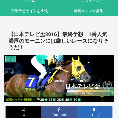
ホーム
プロフィール
競馬予想サイトを比較
無料メルマガ募集
【日本テレビ盃2016】最終予想｜1番人気
濃厚のモーニンには厳しいレースになりそ
うだ！
神ログ
X
Facebook
はてブ