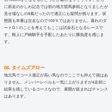
に前走のかしわ記念では初の地方競馬参戦となりましたが
見せ場なしの8着だったので適正にも疑問が残ります。状
態面も本番は次走なので100％ではありません。暮れのダ
ートGⅠのことを考えてもここは試金石となるレースで
す。鞍上に戸崎騎手を手配したあたりに勝負度を感じま
す。
06. タイムズアロー
地元馬でコース適正が高い馬なのでここでも抑えて損はあ
りません。メンバーレベルも一気に上がりますが4走前に
結果を残しているコースなので、展開が嵌まればチャンス
はあります。