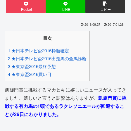
Pocket
LINE
コピー
2016.09.27
2017.01.26
目次
1 ★日本テレビ盃2016枠順確定
2 ★日本テレビ盃2016出走馬の全馬診断
3 ★東京盃2016最終予想
4 ★東京盃2016買い目
凱旋門賞に挑戦するマカヒキに嬉しいニュースが入ってき
ました。嬉しいと言うと語弊はありますが、
凱旋門賞に挑
戦する有力馬の1頭であるラクレソニエールが回避するこ
とが26日にわかりました。