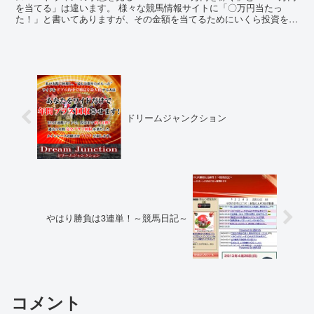
を当てる」は違います。 様々な競馬情報サイトに「〇万円当たっ
た！」と書いてありますが、その金額を当てるためにいくら投資をし
たのかが書かれているわけではありません。 極端な...
ドリームジャンクション
やはり勝負は3連単！～競馬日記～
コメント