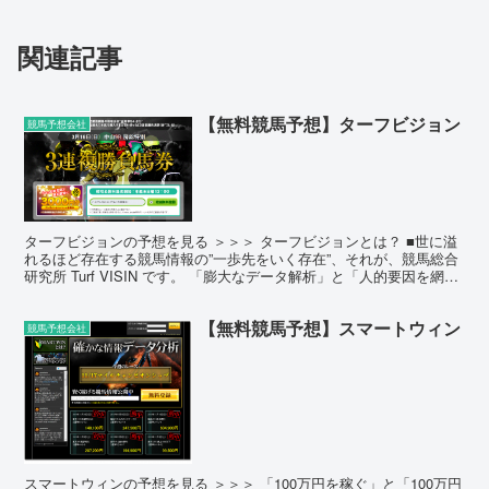
関連記事
【無料競馬予想】ターフビジョン
競馬予想会社
ターフビジョンの予想を見る ＞＞＞ ターフビジョンとは？ ■世に溢
れるほど存在する競馬情報の”一歩先をいく存在”、それが、競馬総合
研究所 Turf VISIN です。 「膨大なデータ解析」と「人的要因を網羅
した情報分析」の”完全な融合”それ...
【無料競馬予想】スマートウィン
競馬予想会社
スマートウィンの予想を見る ＞＞＞ 「100万円を稼ぐ」と「100万円