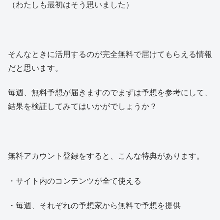
（わたしも最初はそう思いました）
そんなときに活用するのが完全無料で届けてもらえる情報
だと思います。
毎週、無料予想が届きますのでまずは予想を参考にして、
結果を検証してみてはいかがでしょうか？
無料アカウント登録をすると、こんな特典があります。
・サイト内のコンテンツが全て使える
・毎週、それぞれの予想家から無料で予想を提供