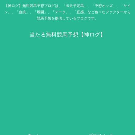
【神ログ】無料競馬予想ブログは、「出走予定馬」、「予想オッズ」、「サイ
ン」、「血統」、「展開」、「データ」、「直感」など色々なファクターから
競馬予想を提供しているブログです。
当たる無料競馬予想【神ログ】