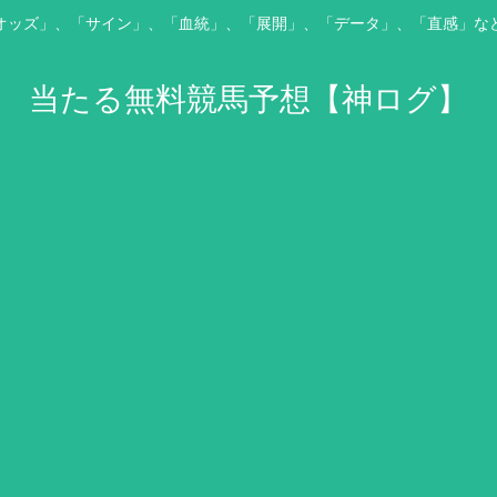
オッズ」、「サイン」、「血統」、「展開」、「データ」、「直感」な
当たる無料競馬予想【神ログ】