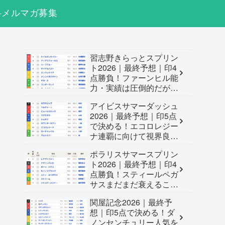
料メルマガ募集
習志野きらっとスプリン
ト2026｜最終予想｜印4
点勝負！ファーンヒル能
力・実績は圧倒的だが今
年は不安がある！本命は
アイビスサマーダッシュ
勝負気配がするアノ馬で
2026｜最終予想｜印5点
勝負！
で決める！エコロレジー
ナ連覇に向けて視界良好
も…？本命は勝負気配が
ポラリスサマースプリン
あるアノ馬で勝負！
ト2026｜最終予想｜印4
点勝負！スティールペガ
サスまだまだ衰えること
現役すぎる！？本命は実
関屋記念2026｜最終予
績と経験のアノ馬で勝
想｜印5点で決める！ダ
負！
ノンセンチュリー人気を