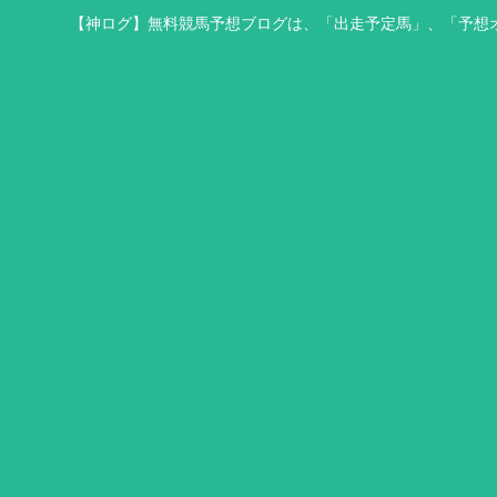
【神ログ】無料競馬予想ブログは、「出走予定馬」、「予想