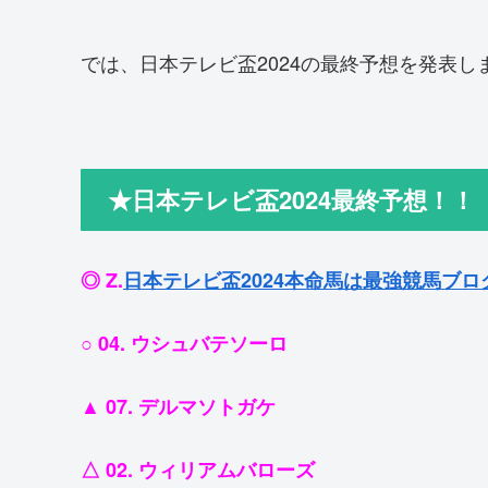
では、日本テレビ盃2024の最終予想を発表し
★日本テレビ盃2024最終予想！！
◎ Z.
日本テレビ盃2024本命馬は最強競馬ブ
○ 04. ウシュバテソーロ
▲ 07. デルマソトガケ
△ 02. ウィリアムバローズ