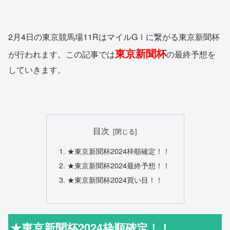
2月4日の東京競馬場11RはマイルGⅠに繋がる東京新聞杯
東京新聞杯
が行われます。この記事では
の最終予想を
していきます。
目次
★東京新聞杯2024枠順確定！！
★東京新聞杯2024最終予想！！
★東京新聞杯2024買い目！！
★東京新聞杯2024枠順確定！！