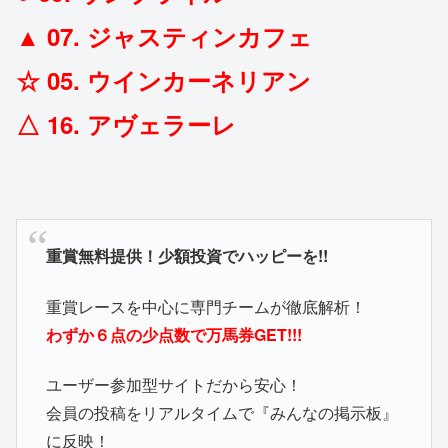
▲ 07. ジャスティンカフェ
☆ 05. ウインカーネリアン
△ 16. アヴェラーレ
重賞無料提供！少額投資でハッピーを!!
重賞レースを中心に専門チームが徹底解析！
わずか６点の少点数で万馬券GET!!!
ユーザー参加型サイトだから安心！
会員の投稿をリアルタイムで『みんなの掲示板』
に反映！