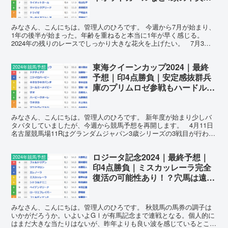
が出走も印は1頭のみ！本命は牝
馬重賞なら崩れず結果を残してい
みなさん、こんにちは。管理人のひろです。 今週から7月が始まり、
るアノ馬で勝負！
1年の後半が始まった。年齢を重ねると本当に1年が早く感じる。
2024年の残りのレースでしっかり大きな花火を上げたい。 7月3日
川崎競馬場11Rは交流重賞のスパーキングレディ...
東海クイーンカップ2024｜最終
2024年競馬予想
予想｜印4点勝負｜安定感抜群兵
庫のプリムロゼ参戦もハードル多
し！？本命は地元で牝馬限定なら
アノ馬で勝負！
みなさん、こんにちは。管理人のひろです。 新年度が始まり少しバ
タバタしていましたが、今週から競馬予想を再開します。 4月11日
名古屋競馬場11Rはグランダムジャパン3歳シリーズの3戦目が行われ
ます。この記事では東海クイーンカップの最終予...
ロジータ記念2024｜最終予想｜
2024年競馬予想
印4点勝負｜ミスカッレーラ完全
復活の可能性あり！？穴馬は遠征
の○○！本命は初川崎のアノ馬で
勝負！
みなさん、こんにちは。管理人のひろです。 秋競馬の馬券の調子は
いかがだろうか。いよいよGⅠが有馬記念まで連戦となる。個人的に
はまだ大きな当たりはないが、昨年よりも良い波を感じているところ