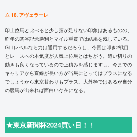
△ 16. アヴェラーレ
印上位馬と比べると少し箔が足りない印象はあるものの、
昨年の関谷記念勝利とマイル重賞では結果を残している。
GⅢレベルなら力は通用するだろうし、今回は叩き2戦目
とレースへの本気度が人気上位馬とはちがう。追い切りの
動きも良くなっているので上積みを感じますし、今までの
キャリアから直線が長い方が当馬にとってはプラスになる
でしょうから東京替わりもプラス。大外枠ではあるが自分
の競馬が出来れば面白い存在になる。
★東京新聞杯2024買い目！！