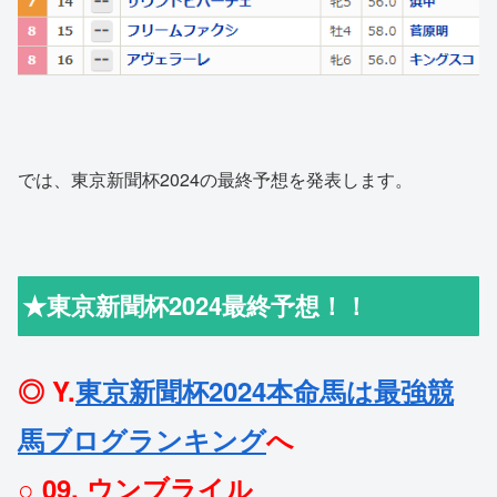
では、東京新聞杯2024の最終予想を発表します。
★東京新聞杯2024最終予想！！
◎ Y.
東京新聞杯2024本命馬は最強競
馬ブログランキング
へ
○ 09. ウンブライル