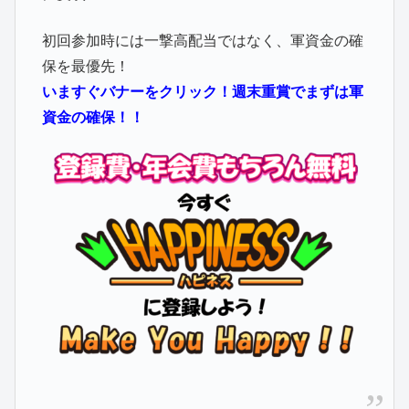
初回参加時には一撃高配当ではなく、軍資金の確
保を最優先！
いますぐバナーをクリック！週末重賞でまずは軍
資金の確保！！