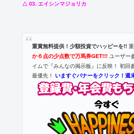
△ 03. エイシンマジョリカ
重
重賞無料提供！少額投資でハッピーを!!
ユーザー
か６点の少点数で万馬券GET!!!
イムで『みんなの掲示板』に反映！ 初回
最優先！
いますぐバナーをクリック！週