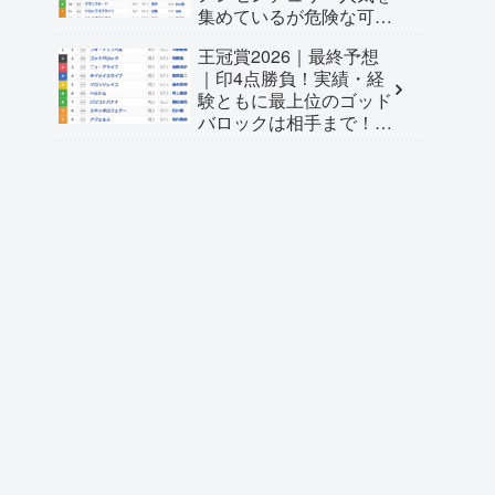
集めているが危険な可能
性あり！？本命は勝負気
王冠賞2026｜最終予想
配があるアノ馬で勝負！
｜印4点勝負！実績・経
験ともに最上位のゴッド
バロックは相手まで！本
命は安定感抜群のアノ馬
で勝負！