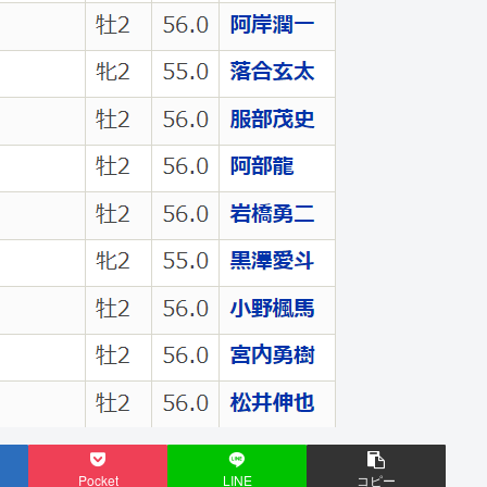
Pocket
LINE
コピー