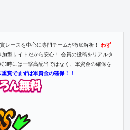
賞レースを中心に専門チームが徹底解析！
わず
参加型サイトだから安心！ 会員の投稿をリアルタ
参加時には一撃高配当ではなく、軍資金の確保を
末重賞でまずは軍資金の確保！！