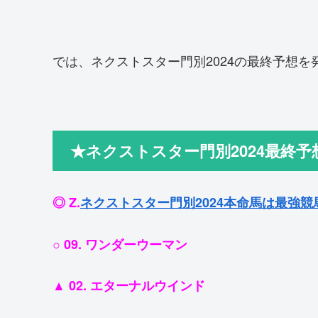
では、ネクストスター門別2024の最終予想を
★ネクストスター門別2024最終予
◎ Z.
ネクストスター門別2024本命馬は最強
○ 09. ワンダーウーマン
▲ 02. エターナルウインド