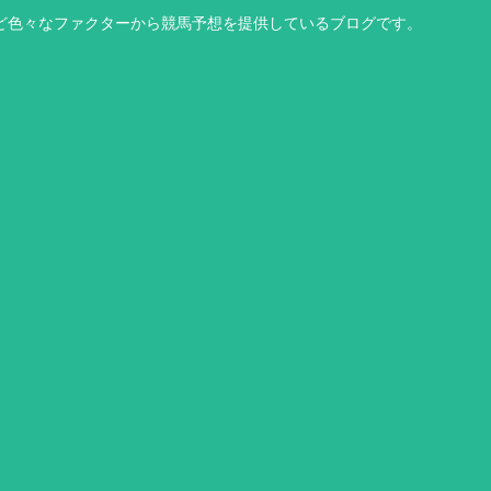
ど色々なファクターから競馬予想を提供しているブログです。