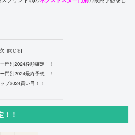
ネクストスター門別
次
ー門別2024枠順確定！！
ー門別2024最終予想！！
ップ2024買い目！！
定！！