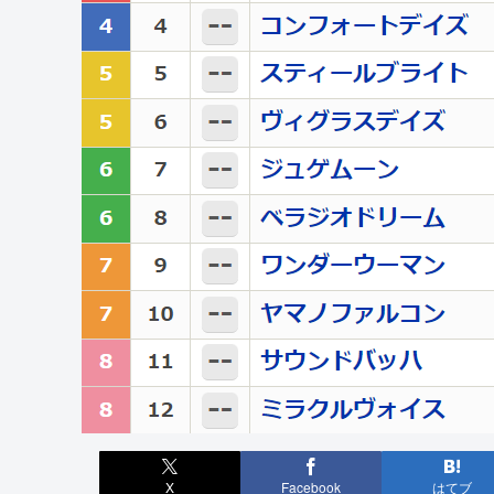
X
Facebook
はてブ