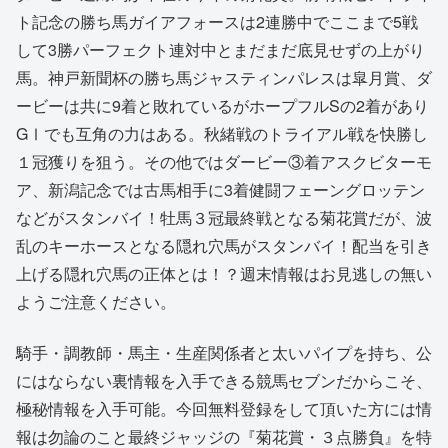
ト記念の勝ち馬ガイアフォースは2連勝中でここまで5戦
して3勝パーフェクト連対中とまだまだ底見せずの上がり
馬。神戸新聞杯の勝ち馬ジャスティンパレスは皐月賞、ダ
ービーは共に9着と敗れているがホープフルSの2着があり
GⅠでも互角の力はある。秋緒戦のトライアル戦を快勝し
１冠獲りを狙う。その他ではダービー③着アスクビターモ
ア、新潟記念では古馬相手に3着健闘フェーングロッテン
などがスタンバイ！牡馬３冠最終戦となる菊花賞だが、波
乱のキーホースとなる隠れ穴馬がスタンバイ！配当を引き
上げる隠れ穴馬の正体とは！？週末情報はお見逃しの無い
ようご注意ください。
騎手・調教師・馬主・生産関係者と太いパイプを持ち、公
にはならない裏情報を入手できる競馬セブンだからこそ、
極秘情報を入手可能。今回無料登録をして頂いた方には情
報は勿論のこと最終ジャッジの『菊花賞・３点勝負』を特