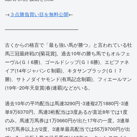
→
３点勝負買い目を無料公開
←
━━━━━━━━━━━━━━━
古くからの格言で「最も強い馬が勝つ」と言われている牡
馬三冠最終戦の[菊花賞]。過去10年の勝ち馬でもオルフェ
ーヴル(ＧⅠ6勝)、ゴールドシップ(ＧⅠ6勝)、エピファネ
イア(14年ジャパンＣ制覇)、キタサンブラック(ＧⅠ７
勝)、サトノダイヤモンド(有馬記念制覇)、フィエールマン
(19年･20年天皇賞(春)連覇)などがいる。
過去10年の平均配当は馬連3290円･3連複2万1880円･3連
単9万6370円。馬連3桁配当は3度あるが直近8年では1度
のみ。馬連万馬券は1万0660円が出た17年の一度。3連単
10万馬券以上が2度、3連単最高配当では55万9700円が出