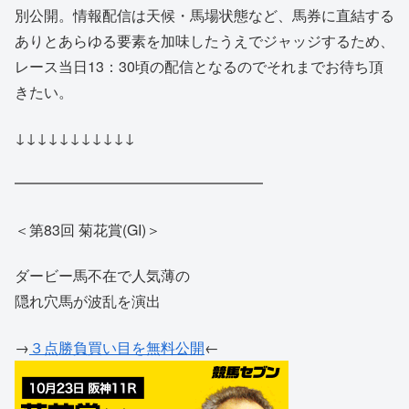
別公開。情報配信は天候・馬場状態など、馬券に直結する
ありとあらゆる要素を加味したうえでジャッジするため、
レース当日13：30頃の配信となるのでそれまでお待ち頂
きたい。
↓↓↓↓↓↓↓↓↓↓↓
━━━━━━━━━━━━━━━━━
＜第83回 菊花賞(GI)＞
ダービー馬不在で人気薄の
隠れ穴馬が波乱を演出
→
３点勝負買い目を無料公開
←