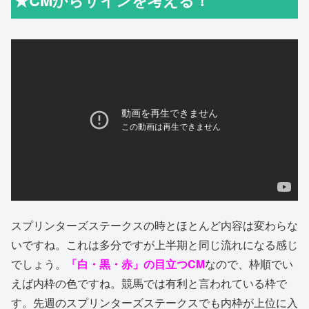
スプリンターズステークスの時とほとんど内容は変わらな
いですね。これは多分ですが上半期と同じ流れになる感じ
でしょう。
「白・黒・赤」の目立つCM
なので、枠順でい
えば内枠の色ですね。競馬では有利と言われている枠で
す。先週のスプリンターズステークスでも内枠が上位に入