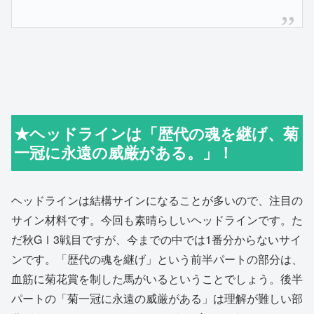
★ヘッドラインは「歴代の魂を継げ、菊
一冠に永遠の威厳がある。」！
ヘッドラインは結構サインになることが多いので、注目の
サイン材料です。今回も素晴らしいヘッドラインです。た
だ秋GⅠ3戦目ですが、今までの中では1番分からないサイ
ンです。「歴代の魂を継げ」という前半パートの部分は、
血筋に菊花賞を制した馬がいるということでしょう。後半
パートの「菊一冠に永遠の威厳がある」は理解が難しい部