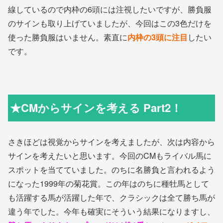
線しているので内枠の6頭には注視したいですが、勝負服
のサインも取り上げていましたが、今回はこの3色だけを
使った勝負服はいません。素直に
内枠の3頭に注目
したい
です。
★CMからサインを考える Part2！
さきほどは視覚からサインを考えましたが、次は内容から
サインを考えたいと思います。今回のCMもライバル馬に
スポットを当てていました。のちに名勝負と言われるよう
になった1999年の菊花賞。この年はのちに種牡馬として
も活躍する馬が活躍した年で、クラシックは全て勝ち馬が
違う年でした。今年も確実にそういう結果になりますし、